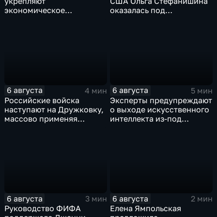
укрепляют
США Ольга Стефанишина
экономическое
оказалась под
партнерство в рамках
следствием по делу о
Евразийского
коррупции
экономического союза
6 августа
6 августа
4 мин
5 мин
Российские войска
Эксперты предупреждают
наступают на Дружковку,
о выходе искусственного
массово применяя
интеллекта из-под
оптоволоконные дроны
контроля разработчиков
6 августа
6 августа
3 мин
2 мин
Руководство ФИФА
Елена Ямпольская