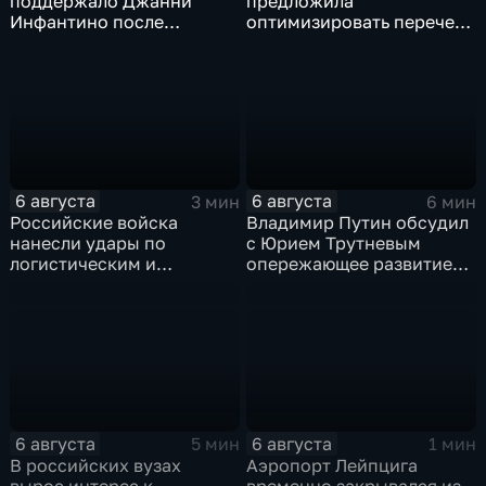
поддержало Джанни
предложила
Инфантино после
оптимизировать перечень
скандала с продажей
олимпиад для
прав на чемпионаты мира
поступления в вузы
6 августа
6 августа
3 мин
6 мин
Российские войска
Владимир Путин обсудил
нанесли удары по
с Юрием Трутневым
логистическим и
опережающее развитие
энергетическим объектам
Дальнего Востока
ВСУ
6 августа
6 августа
5 мин
1 мин
В российских вузах
Аэропорт Лейпцига
вырос интерес к
временно закрывался из-