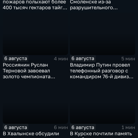
пожаров полыхают более
Смоленске из-за
400 тысяч гектаров тайги,
разрушительного
зафиксировано 77 очагов
урагана, 15 тысяч
возгорания
жителей остались без
света
6 августа
6 августа
4 мин
5 мин
Россиянин Руслан
Владимир Путин провел
Терновой завоевал
телефонный разговор с
золото чемпионата
командиром 76-й дивизии
Европы в прыжках с 10-
ВДВ Абдулазизом
метровой вышки
Шихабидовым
6 августа
6 августа
6 мин
1 мин
В Хвалынске обсудили
В Курске почтили память