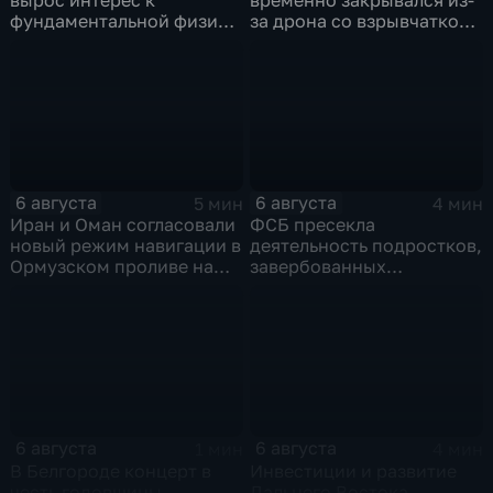
фундаментальной физике
за дрона со взрывчаткой
и авиастроению на фоне
рядом с украинским
перехода к новой модели
грузовым самолетом
образования
6 августа
6 августа
5 мин
4 мин
Иран и Оман согласовали
ФСБ пресекла
новый режим навигации в
деятельность подростков,
Ормузском проливе на
завербованных
фоне нехватки
украинскими
боеприпасов у США
спецслужбами для
терактов в России
6 августа
6 августа
1 мин
4 мин
В Белгороде концерт в
Инвестиции и развитие
честь годовщины
Дальнего Востока