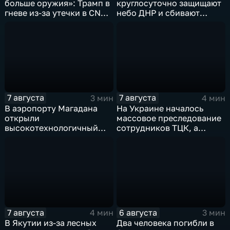
больше оружия»: Трамп в
круглосуточно защищают
гневе из-за утечки в CNN
небо ДНР и сбивают
о дефиците снарядов в
десятки вражеских
США
дронов
7 августа
7 августа
3 мин
4 мин
В аэропорту Магадана
На Украине началось
открыли
массовое преследование
высокотехнологичный
сотрудников ТЦК, а
грузовой терминал
военкоматы пополнят
бывшими заключенными
7 августа
6 августа
4 мин
3 мин
В Якутии из-за лесных
Два человека погибли в