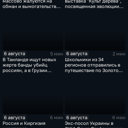
массово жалуются на
выставка "Культ дерева",
обман и вымогательство
посвященная эволюции
со стороны
художественной
командования ВСУ
обработки древесины
6 августа
6 августа
5 мин
2 мин
В Таиланде ищут новых
Школьники из 34
жертв банды убийц
регионов отправились в
россиян, а в Грузии
путешествие по Золотому
фиксируют провокации
кольцу в рамках проекта
против туристов
"Кольцо Открытия"
6 августа
6 августа
6 мин
6 мин
Россия и Киргизия
Экс-посол Украины в