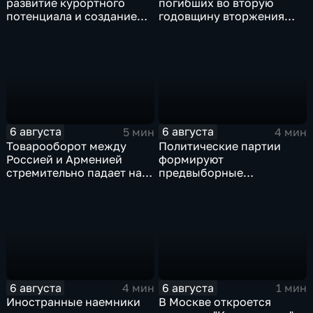
развитие курортного
погибших во вторую
потенциала и создание
годовщину вторжения
медицинского кластера
ВСУ
6 августа
6 августа
5 мин
4 мин
Товарооборот между
Политические партии
Россией и Арменией
формируют
стремительно падает на
предвыборные
фоне курса Еревана на
программы на фоне роста
евроинтеграцию
электоральной
активности
6 августа
6 августа
4 мин
1 мин
Иностранные наемники
В Москве откроется