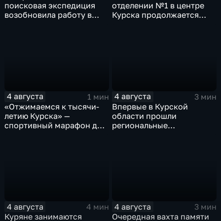
поисковая экспедиция
отделении №1 в центре
возобновила работу в
Курска продолжается
Знаменской роще Курска
реконструкция
4 августа
4 августа
1 мин
3 мин
«Отжимаемся к тысячи-
Впервые в Курской
летию Курска» —
области прошли
спортивный марафон для
региональные
горожан
соревнования по
мотоджимхане
4 августа
4 августа
4 мин
3 мин
Куряне занимаются
Очередная вахта памяти