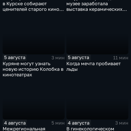
в Курске собирают
музее заработала
ценителей старого кино
выставка керамических
уже 8 лет
игрушек в традиционных
нарядах нашего края
5 августа
5 августа
3 мин
11 мин
Куряне могут узнать
Когда мечта пробивает
новую историю Колобка в
льды
кинотеатрах
4 августа
4 августа
5 мин
3 мин
Межрегиональная
В гинекологическом