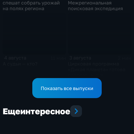
спешат собрать урожай
Межрегиональная
на полях региона
поисковая экспедиция
4 августа
3 августа
11 мин
2 мин
А судьи — кто?
Цирковая программа
«Дикая планета» готова
радовать курян
Показать все выпуски
Еще
интересное