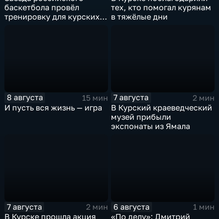
баскетбола провёл
тех, кто помогал курянам
тренировку для курских
в тяжёлые дни
юниоров
8 августа
7 августа
15 мин
2 мин
И пусть вся жизнь — игра
В Курский краеведческий
музей прибыли
экспонаты из Ямала
7 августа
6 августа
2 мин
1 мин
В Курске прошла акция
«По делу»: Дмитрий