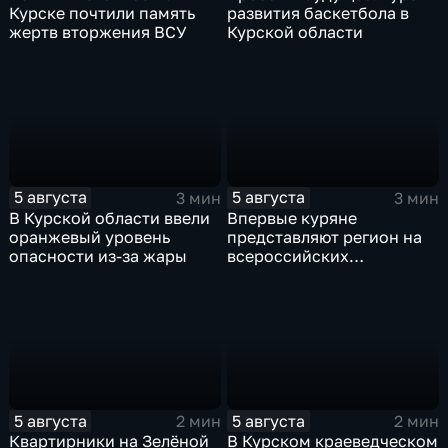
Курске почтили память
развития баскетбола в
жертв вторжения ВСУ
Курской области
5 августа
5 августа
3 мин
3 мин
В Курской области ввели
Впервые куряне
оранжевый уровень
представляют регион на
опасности из-за жары
всероссийских
юношеских
соревнованиях по игре в
лапту
5 августа
5 августа
2 мин
2 мин
Квартирники на Зелёной
В Курском краеведческом