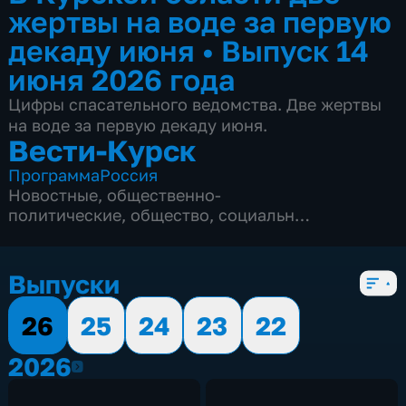
жертвы на воде за первую
декаду июня
•
Выпуск 14
июня 2026 года
Цифры спасательного ведомства. Две жертвы
на воде за первую декаду июня.
Вести-Курск
Программа
Россия
Новостные
,
общественно-
политические
,
общество
,
социально-
экономические
,
5 сезонов, 12982 выпуска
Выпуски
26
25
24
23
22
2026
2026