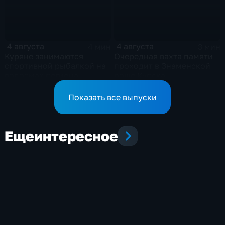
4 августа
4 августа
4 мин
3 мин
Куряне занимаются
Очередная вахта памяти
спортивной рыбалкой на
проходит в Знаменской
водоёмах региона
роще Курска
Показать все выпуски
Еще
интересное