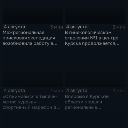
4 августа
4 августа
5 мин
3 мин
Межрегиональная
В гинекологическом
поисковая экспедиция
отделении №1 в центре
возобновила работу в
Курска продолжается
Знаменской роще Курска
реконструкция
4 августа
4 августа
1 мин
3 мин
«Отжимаемся к тысячи-
Впервые в Курской
летию Курска» —
области прошли
спортивный марафон для
региональные
горожан
соревнования по
мотоджимхане