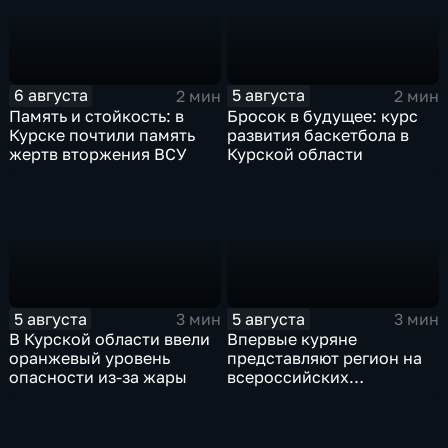
6 августа
5 августа
2 мин
2 мин
Память и стойкость: в
Бросок в будущее: курс
Курске почтили память
развития баскетбола в
жертв вторжения ВСУ
Курской области
5 августа
5 августа
3 мин
3 мин
В Курской области ввели
Впервые куряне
оранжевый уровень
представляют регион на
опасности из-за жары
всероссийских
юношеских
соревнованиях по игре в
лапту