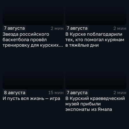
7 августа
7 августа
2 мин
2 мин
Звезда российского
В Курске поблагодарили
баскетбола провёл
тех, кто помогал курянам
тренировку для курских
в тяжёлые дни
юниоров
8 августа
7 августа
15 мин
2 мин
И пусть вся жизнь — игра
В Курский краеведческий
музей прибыли
экспонаты из Ямала