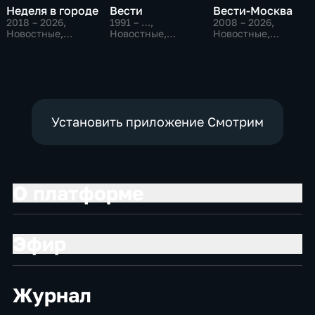
Неделя в городе
Вести
Вести-Москва
2018 – 2026
,
1991 – …
,
2008 – 2026
,
Новостные,
Новостные,
Новостные,
Общество,
Общественно-
Общественно-
общественно-
политические,
политические,
политические
социально-
социально-
экономические
экономические
Установить приложение Смотрим
О платформе
Эфир
Журнал