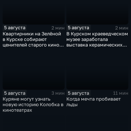
5 августа
5 августа
2 мин
2 мин
Квартирники на Зелёной
В Курском краеведческом
в Курске собирают
музее заработала
ценителей старого кино
выставка керамических
уже 8 лет
игрушек в традиционных
нарядах нашего края
5 августа
5 августа
3 мин
11 мин
Куряне могут узнать
Когда мечта пробивает
новую историю Колобка в
льды
кинотеатрах