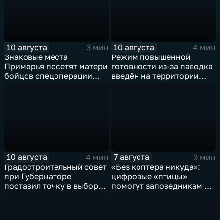
10 августа
10 августа
3 мин
4 мин
Знаковые места
Режим повышенной
Приморья посетят матери
готовности из-за паводка
бойцов спецоперации
введён на территории
при поддержке Фонда
края по распоряжению
«Защитники Отечества»
Дмитрия Демешина
10 августа
7 августа
4 мин
3 мин
Градостроительный совет
«Без коптера никуда»:
при Губернаторе
цифровые «птицы»
поставил точку в выборах
помогут заповедникам в
будущего облика
борьбе с пожарами и
Краевого музтеатра
браконьерами