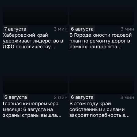
7 августа
6 августа
3 мин
3 мин
Хабаровский край
В Городе юности годовой
удерживает лидерство в
план по ремонту дорог в
ДФО по количеству
рамках нацпроекта
строящихся школ и
выполнен на 80
детсадов
процентов
6 августа
6 августа
3 мин
3 мин
Главная кинопремьера
В этом году край
месяца: 6 августа на
собственными силами
экраны страны вышла
закроет потребность в
комедия «Последний
картофеле – сразу на 82
богатырь. Колобок»
процента