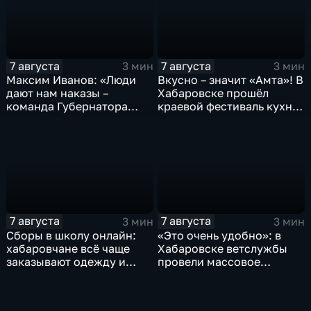
7 августа
7 августа
3 мин
3 мин
Максим Иванов: «Люди
Вкусно – значит «Амта»! В
дают нам наказы –
Хабаровске прошёл
команда Губернатора
краевой фестиваль кухни
развивает наши
коренных народов
пространства»
Севера
7 августа
7 августа
3 мин
3 мин
Сборы в школу онлайн:
«Это очень удобно»: в
хабаровчане всё чаще
Хабаровске ветслужбы
заказывают одежду и
провели массовое
канцелярию для детей на
чипирование домашних
маркетплейсах
питомцев