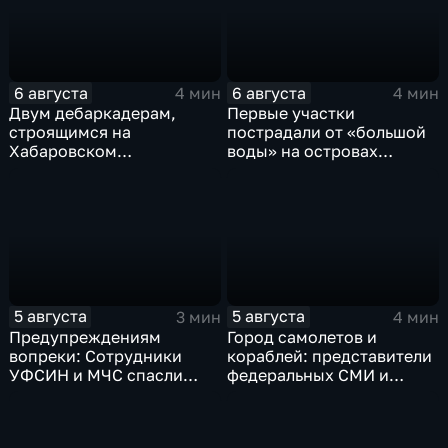
6 августа
6 августа
4 мин
4 мин
Двум дебаркадерам,
Первые участки
строящимся на
пострадали от «большой
Хабаровском
воды» на островах
судостроительном,
Большой Уссурийский,
присвоили имена героев-
Дачный и Кабельный
земляков
5 августа
5 августа
3 мин
4 мин
Предупреждениям
Город самолетов и
вопреки: Сотрудники
кораблей: представители
УФСИН и МЧС спасли
федеральных СМИ и
нескольких утопающих на
блогеры посетили
острове Заячий
Комсомольск