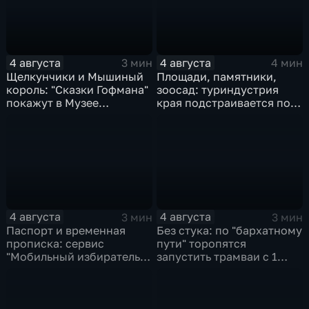
4 августа
4 августа
3 мин
4 мин
Щелкунчики и Мышиный
Площади, памятники,
король: "Сказки Гофмана"
зоосад: туриндустрия
покажут в Музее
края подстраивается под
изобразительных
запросы гостей из
искусств Комсомольска
Гонконга
4 августа
4 августа
3 мин
3 мин
Паспорт и временная
Без стука: по "бархатному
прописка: сервис
пути" торопятся
"Мобильный избиратель"
запустить трамваи с 1
запустили в МФЦ
сентября от
Хабаровского края
Волочаевской до
Гамарника