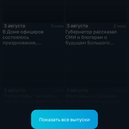
3 августа
3 августа
3 мин
2 мин
В Доме офицеров
Губернатор рассказал
состоялось
СМИ и блогерам о
празднование,
будущем Большого
приуроченное к 108-ой
Уссурийского острова и
годовщине со дня
аэропорта Хурба
образования ВВО
3 августа
3 августа
3 мин
4 мин
"Петроглифы" из меди и
Флагманы на Дальнем
стекла: сотни знаменитых
Востоке: преимущества
изображений в эмали
жизни в Хабаровске
готовятся к выставке в
оценили федеральные
Хабаровске
СМИ и блогеры
Показать все выпуски