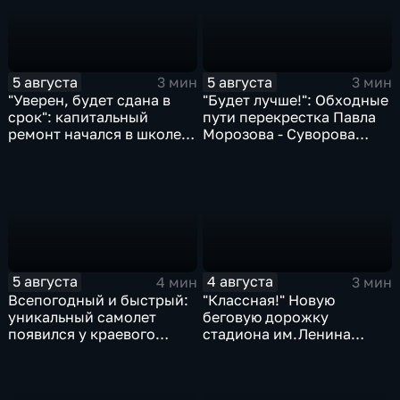
5 августа
5 августа
3 мин
3 мин
"Уверен, будет сдана в
"Будет лучше!": Обходные
срок": капитальный
пути перекрестка Павла
ремонт начался в школе
Морозова - Суворова
№10
ищут автомобили и
автобусы
5 августа
4 августа
4 мин
3 мин
Всепогодный и быстрый:
"Классная!" Новую
уникальный самолет
беговую дорожку
появился у краевого
стадиона им.Ленина
центра медицины
оценили любители бега и
катастроф
северной ходьбы