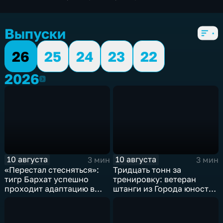
экономические
,
5 сезонов, 6109 выпусков
Выпуски
26
25
24
23
22
2026
2026
10 августа
10 августа
3 мин
3 мин
«Перестал стесняться»:
Тридцать тонн за
тигр Бархат успешно
тренировку: ветеран
проходит адаптацию в
штанги из Города юности
зоопарке Комсомольска
готовится к чемпионату
«Сихотэ-Алинь»
мира в Афинах