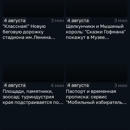
4 августа
4 августа
3 мин
3 мин
"Классная!" Новую
Щелкунчики и Мышиный
беговую дорожку
король: "Сказки Гофмана"
стадиона им.Ленина
покажут в Музее
оценили любители бега и
изобразительных
северной ходьбы
искусств Комсомольска
4 августа
4 августа
4 мин
3 мин
Площади, памятники,
Паспорт и временная
зоосад: туриндустрия
прописка: сервис
края подстраивается под
"Мобильный избиратель"
запросы гостей из
запустили в МФЦ
Гонконга
Хабаровского края