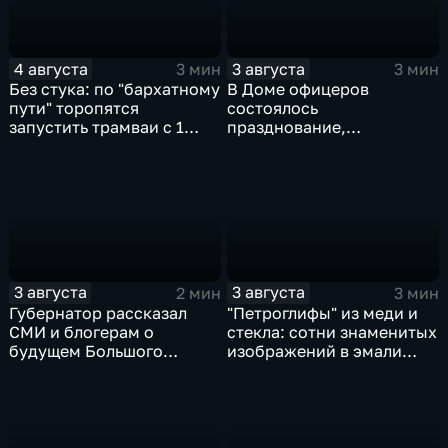
4 августа
3 августа
3 мин
3 мин
Без стука: по "бархатному
В Доме офицеров
пути" торопятся
состоялось
запустить трамваи с 1
празднование,
сентября от
приуроченное к 108-ой
Волочаевской до
годовщине со дня
Гамарника
образования ВВО
3 августа
3 августа
2 мин
3 мин
Губернатор рассказал
"Петроглифы" из меди и
СМИ и блогерам о
стекла: сотни знаменитых
будущем Большого
изображений в эмали
Уссурийского острова и
готовятся к выставке в
аэропорта Хурба
Хабаровске