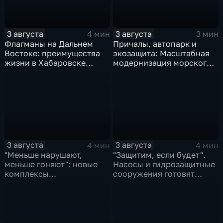
3 августа
3 августа
4 мин
3 мин
Флагманы на Дальнем
Причалы, автопарк и
Востоке: преимущества
экозащита: Масштабная
жизни в Хабаровске
модернизация морского
оценили федеральные
терминала идет в
СМИ и блогеры
Советской Гавани
3 августа
3 августа
4 мин
4 мин
"Меньше нарушают,
"Защитим, если будет".
меньше гоняют": новые
Насосы и гидрозащитные
комплексы
сооружения готовят
видеофиксации помогают
власти на случай паводка
обнаружить нарушителей
ПДД