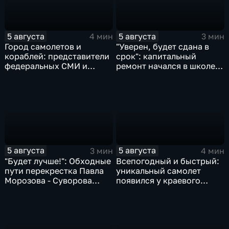
5 августа
5 августа
4 мин
3 мин
Город самолетов и
"Уверен, будет сдана в
кораблей: представители
срок": капитальный
федеральных СМИ и
ремонт начался в школе
блогеры посетили
№10
Комсомольск
5 августа
5 августа
3 мин
4 мин
"Будет лучше!": Обходные
Всепогодный и быстрый:
пути перекрестка Павла
уникальный самолет
Морозова - Суворова
появился у краевого
ищут автомобили и
центра медицины
автобусы
катастроф