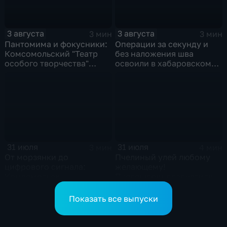
3 августа
3 августа
3 мин
3 мин
Пантомима и фокусники:
Операции за секунду и
Комсомольский "Театр
без наложения шва
особого творчества"
освоили в хабаровском
получил гран-при за "Сон
филиале МНТК
кота Лео"
"Микрохирургии глаза"
31 июля
31 июля
3 мин
4 мин
От морзянки до
Пчелиный улей любому
цифрового сигнала:
желающему!
Комсомольск
Пчелошеринг запустили в
присоединился к
Хабаровске
юбилейной
Показать все выпуски
радиоэкспедиции РТРС