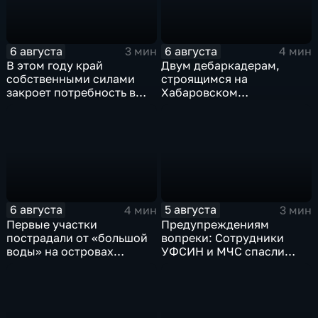
6 августа
6 августа
3 мин
4 мин
В этом году край
Двум дебаркадерам,
собственными силами
строящимся на
закроет потребность в
Хабаровском
картофеле – сразу на 82
судостроительном,
процента
присвоили имена героев-
земляков
6 августа
5 августа
4 мин
3 мин
Первые участки
Предупреждениям
пострадали от «большой
вопреки: Сотрудники
воды» на островах
УФСИН и МЧС спасли
Большой Уссурийский,
нескольких утопающих на
Дачный и Кабельный
острове Заячий