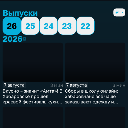
5 сезонов, 6102 выпуска
Выпуски
26
25
24
23
22
2026
2026
7 августа
7 августа
3 мин
3 мин
Вкусно – значит «Амта»! В
Сборы в школу онлайн:
Хабаровске прошёл
хабаровчане всё чаще
краевой фестиваль кухни
заказывают одежду и
коренных народов
канцелярию для детей на
Севера
маркетплейсах