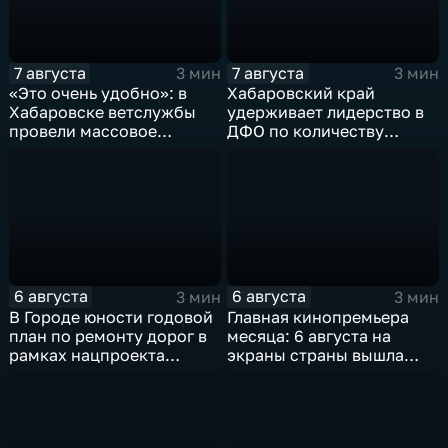
7 августа
7 августа
3 мин
3 мин
«Это очень удобно»: в
Хабаровский край
Хабаровске ветслужбы
удерживает лидерство в
провели массовое
ДФО по количеству
чипирование домашних
строящихся школ и
питомцев
детсадов
6 августа
6 августа
3 мин
3 мин
В Городе юности годовой
Главная кинопремьера
план по ремонту дорог в
месяца: 6 августа на
рамках нацпроекта
экраны страны вышла
выполнен на 80
комедия «Последний
процентов
богатырь. Колобок»