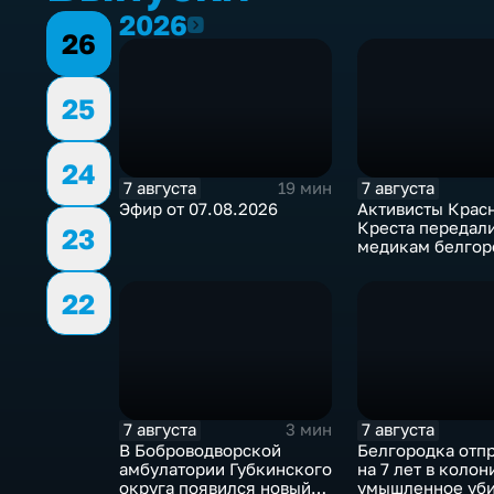
2026
2026
26
25
24
7 августа
7 августа
19 мин
Эфир от 07.08.2026
Активисты Крас
Креста передал
23
медикам белгор
СМП защитные
комплекты
22
7 августа
7 августа
3 мин
В Боброводворской
Белгородка отп
амбулатории Губкинского
на 7 лет в колон
округа появился новый
умышленное уби