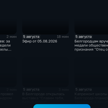
новое модульное
в Грайворонском о
приемное отделение
5 августа
5 августа
2 мин
18 мин
в: за
Эфир от 05.08.2026
Белгородцам вруч
недели
медали обществен
релы
признания "Отец с
бласти
5 августа
5 августа
2 мин
3 мин
 провел
В Белгороде открылась
Капремонт школы
андром
выставка "Славим тебя,
Белгорода планир
Белый город"
завершить к дека