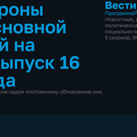
дроны
Вести
Программа
Р
сновной
Новостные
,
политическ
социально-
й на
5 сезонов, 
ыпуск 16
да
Благодаря постоянному обновлению они