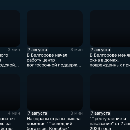
7 августа
7 августа
3 мин
3 мин
ного
В Белгороде начал
В Белгороде меня
и
работу центр
окна в домах,
одской
долгосрочной поддержки
поврежденных при
и адаптации ветеранов
ВСУ в ночь на 27 
СВО и их семей
7 августа
7 августа
4 мин
3 мин
равится
На экраны страны вышла
"Преступление и
ию за
комедия "Последний
наказание" от 7 ав
йство
богатырь. Колобок"
2026 года