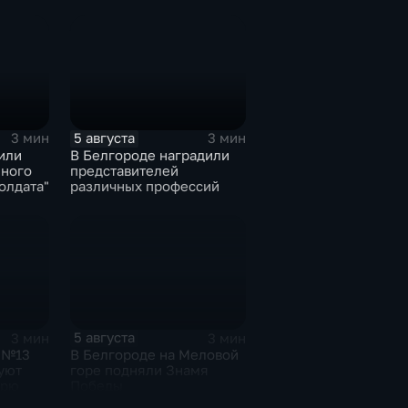
круге
5 августа
3 мин
3 мин
или
В Белгороде наградили
ного
представителей
олдата"
различных профессий
5 августа
3 мин
3 мин
 №13
В Белгороде на Меловой
уют
горе подняли Знамя
брю
Победы