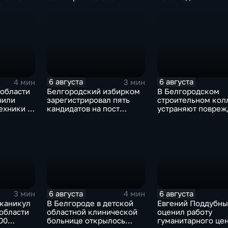
6 августа
6 августа
4 мин
3 мин
 области
Белгородский избирком
В Белгородском
чили
зарегистрировал пять
строительном кол
ехники в
кандидатов на пост
устраняют повреж
губернатора
после атаки ВСУ
6 августа
6 августа
3 мин
4 мин
 каникул
В Белгороде в детской
Евгений Поддубны
области
областной клинической
оценил работу
00
больнице открылось
гуманитарного це