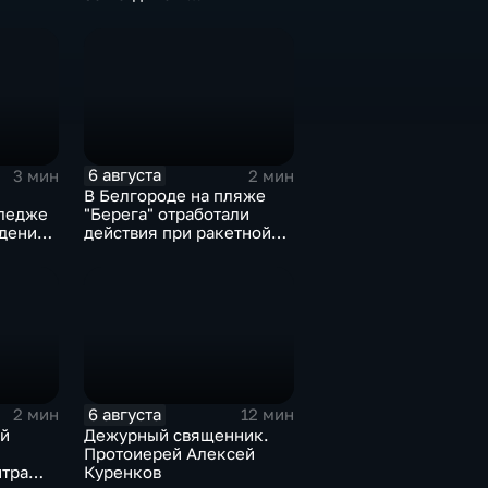
общественных
пространств
6 августа
3 мин
2 мин
В Белгороде на пляже
ледже
"Берега" отработали
дения
действия при ракетной
опасности
6 августа
2 мин
12 мин
й
Дежурный священник.
Протоиерей Алексей
нтра
Куренков