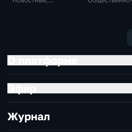
Новостные,
Общественно
Общество,
политические
общественно-
социально-
политические
экономически
О платформе
Эфир
Журнал