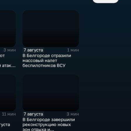
7 августа
3 мин
1 мин
ют
В Белгороде отразили
массовый налет
 атаке
беспилотников ВСУ
июля
7 августа
11 мин
3 мин
В Белгороде завершили
густа
реконструкцию новых
зон отдыха и