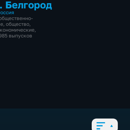
. Белгород
оссия
общественно-
ие
,
общество
,
экономические
,
9985 выпусков