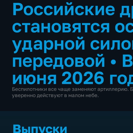
Российские 
становятся о
ударной сило
передовой
•
В
июня 2026 го
Беспилотники все чаще заменяют артиллерию. 
уверенно действуют в малом небе.
Выпуски