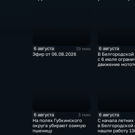
специалист по программе
"Земский доктор"
6 августа
6 августа
19 мин
Эфир от 06.08.2026
В Белгородской
с 6 июля ограни
движение мотот
ночное время
6 августа
6 августа
3 мин
На полях Губкинского
С начала летних
округа убирают озимую
в Белгородской 
пшеницу
нашли работу 13