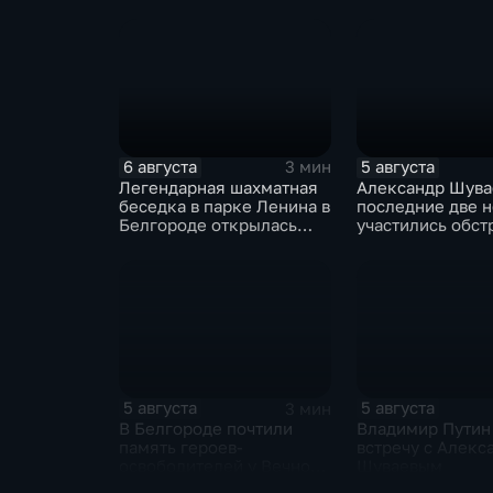
подростков
6 августа
5 августа
3 мин
Легендарная шахматная
Александр Шувае
беседка в парке Ленина в
последние две 
Белгороде открылась
участились обст
после большой
Белгородской о
реконструкции
5 августа
5 августа
3 мин
В Белгороде почтили
Владимир Путин
память героев-
встречу с Алекс
освободителей у Вечного
Шуваевым
огня