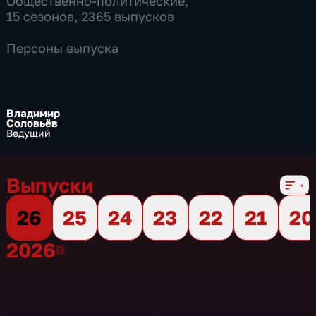
Общественно-политические
,
15 сезонов, 2365 выпусков
Персоны выпуска
Владимир
Соловьёв
Ведущий
Выпуски
26
25
24
23
22
21
20
2026
2026