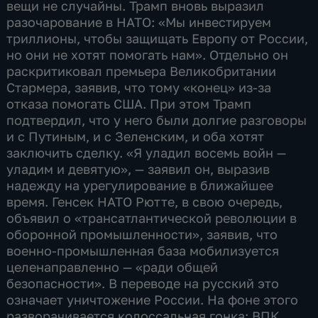
вещи не случайны. Трамп вновь выразил
разочарование в НАТО: «Мы инвестируем
триллионы, чтобы защищать Европу от России,
но они не хотят помогать нам». Отдельно он
раскритиковал премьера Великобритании
Стармера, заявив, что тому «конец» из-за
отказа помогать США. При этом Трамп
подтвердил, что у него были долгие разговоры
и с Путиным, и с Зеленским, и оба хотят
заключить сделку. «Я уладил восемь войн —
уладим и девятую», — заявил он, выразив
надежду на урегулирование в ближайшее
время. Генсек НАТО Рютте, в свою очередь,
объявил о «трансатлантической революции в
оборонной промышленности», заявив, что
военно-промышленная база мобилизуется
целенаправленно — «ради общей
безопасности». В переводе на русский это
означает уничтожение России. На фоне этого
разворачивается колоссальная гонка: ВПК