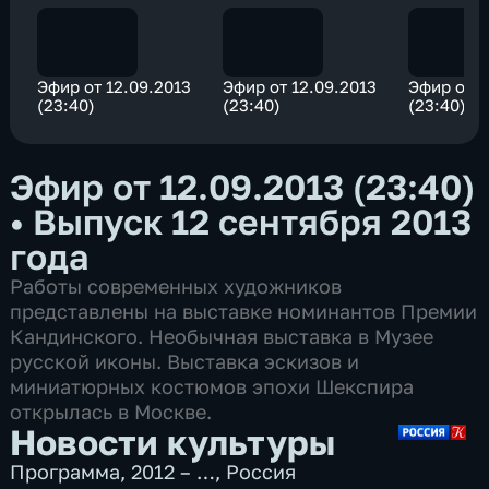
Эфир от 12.09.2013
Эфир от 12.09.2013
Эфир от 1
(23:40)
(23:40)
(23:40)
Эфир от 12.09.2013 (23:40)
•
Выпуск 12 сентября 2013
года
Работы современных художников
представлены на выставке номинантов Премии
Кандинского. Необычная выставка в Музее
русской иконы. Выставка эскизов и
миниатюрных костюмов эпохи Шекспира
открылась в Москве.
Новости культуры
Программа
,
2012 – …
,
Россия