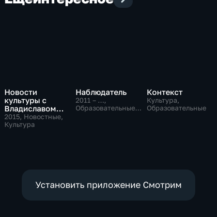
Новости
Наблюдатель
Контекст
культуры с
2011 – …
,
Культура,
Владиславом
Образовательные,
Образовательные
Культура
Флярковским
2015
, Новостные,
Культура
Установить приложение Смотрим