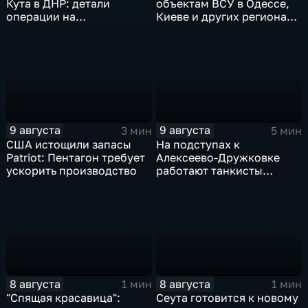
Кута в ДНР: детали
объектам ВСУ в Одессе,
операции на
Киеве и других регионах
Добропольском
Украины
направлении
9 августа
9 августа
3 мин
5 мин
США истощили запасы
На подступах к
Patriot: Пентагон требует
Алексеево-Дружковке
ускорить производство
работают танкисты
"Южной"
8 августа
8 августа
1 мин
1 мин
"Спящая красавица":
Сеута готовится к новому