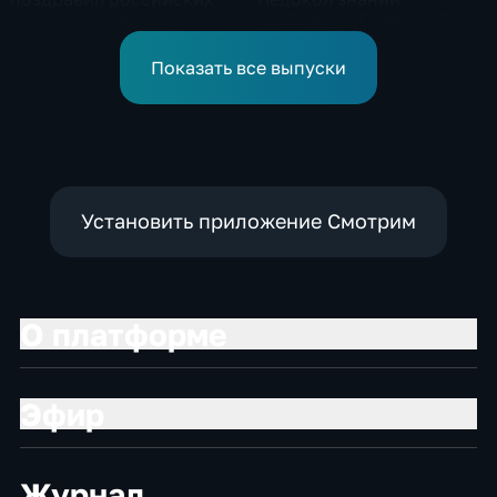
спортсменов и
прибыла на Северный
физкультурников с
полюс
профессиональным
Показать все выпуски
праздником
Установить приложение Смотрим
О платформе
Эфир
Журнал