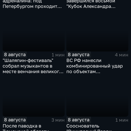
адреналина: под
завершился восьмой
Петербургом проходит
"Кубок Александра
третий этап "Формулы‑4"
Овечкина"
8 августа
8 августа
1 мин
4 мин
"Шаляпин‑фестиваль"
ВС РФ нанесли
собрал музыкантов в
комбинированный удар
месте венчания великого
по объектам
певца
логистической,
топливной и
энергетической
инфраструктуры в Киеве
8 августа
8 августа
3 мин
1 мин
После паводка в
Сооснователь