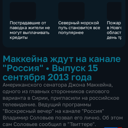
Пострадавшие от
Северный морской
Пожар в и
паводка жители не
путь становится все
в Новгор
могут выплачивать
популярнее
области 
кредиты
день трау
Маккейна ждут на канале
"Россия"
•
Выпуск 15
сентября 2013 года
Американского сенатора Джона Маккейна,
одного из главных сторонников силового
варианта в Сирии, пригласили на российское
телевидение. Ведущий программы
"Воскресный вечер" на канале "Россия"
Владимир Соловьев позвал его лично. Об этом
сам Соловьев сообщил в "Твиттере".