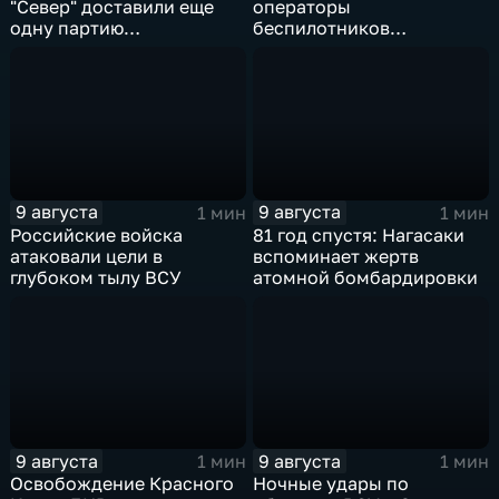
"Север" доставили еще
операторы
одну партию
беспилотников
гуманитарного груза
группировки "Восток"
планомерно уничтожают
технику и укрепления
ВСУ
9 августа
9 августа
1 мин
1 мин
Российские войска
81 год спустя: Нагасаки
атаковали цели в
вспоминает жертв
глубоком тылу ВСУ
атомной бомбардировки
9 августа
9 августа
1 мин
1 мин
Освобождение Красного
Ночные удары по