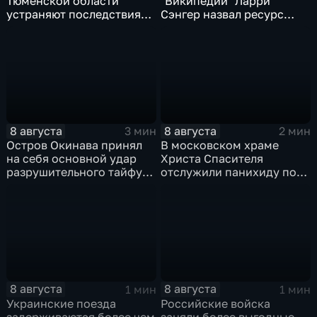
Тюменской области
"Википедии" Ларри
устраняют последствия
Сэнгер назвал ресурс
для водоснабжения
инструментом
пропаганды
8 августа
8 августа
3 мин
2 мин
Остров Окинава принял
В московском храме
на себя основной удар
Христа Спасителя
разрушительного тайфуна
отслужили панихиду по
"Дельфин"
погибшим жителям
Южной Осетии
8 августа
8 августа
1 мин
1 мин
Украинские поезда
Российские войска
задерживаются более чем
заняли более выгодные