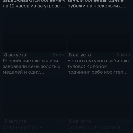
на 12 часов из-за угрозы
рубежи на нескольких
обстрелов
направлениях в зоне СВО
8 августа
8 августа
2 мин
3 мин
Российские школьники
У этого сутулого забираю
завоевали семь золотых
тулово: Колобок
медалей и одну
подчинил себе носителя в
бронзовую на турнире по
новом сказочном
ИИ
блокбастере
8 августа
8 августа
1 мин
3 мин
Владимир Путин
Экспедиция Росатома
поздравил российских
"Ледокол знаний"