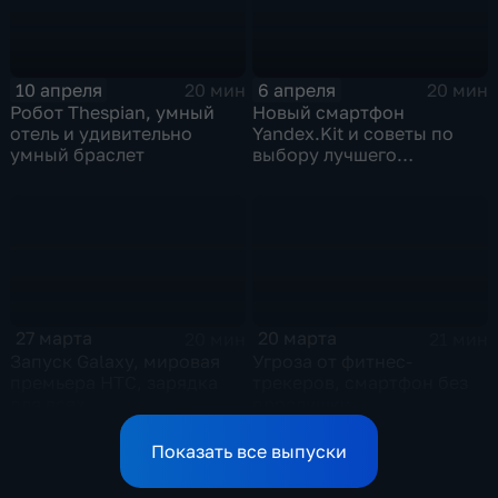
10 апреля
6 апреля
20 мин
20 мин
Робот Thespian, умный
Новый смартфон
отель и удивительно
Yandex.Kit и советы по
умный браслет
выбору лучшего
коммуникатора
27 марта
20 марта
20 мин
21 мин
Запуск Galaxy, мировая
Угроза от фитнес-
премьера НТС, зарядка
трекеров, смартфон без
для всех
прослушки
Показать все выпуски