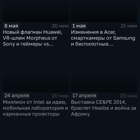
8 мая
1 мая
20 мин
21 мин
Новый флагман Huawei,
Изменения в Acer,
VR-шлем Morpheus от
смарткамеры от Samsung
Sony и геймеры vs
и беспилотные
офицеры
автомобили
24 апреля
17 апреля
20 мин
20 мин
Миллион от Intel за идею,
Выставка CE&PE 2014,
мобильная лаборатория и
браслет Healbe и война за
карманные проекторы
Африку