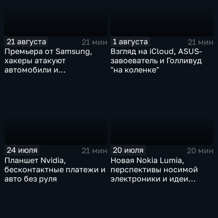
21 августа
1 августа
21 мин
21 мин
Премьера от Samsung,
Взгляд на iCloud, ASUS-
хакеры атакуют
завоеватель и Голливуд
автомобили и
"на коленке"
высокотехнологичный
активный отдых
24 июля
20 июля
21 мин
20 мин
Планшет Nvidia,
Новая Nokia Lumia,
бесконтактные платежи и
перспективы носимой
авто без руля
электроники и идеи
автопрома