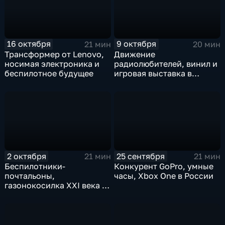
16 октября
9 октября
21 мин
20 мин
Трансформер от Lenovo,
Движение
носимая электроника и
радиолюбителей, винил и
беспилотное будущее
игровая выставка в
Москве
2 октября
25 сентября
21 мин
21 мин
Беспилотники-
Конкурент GoPro, умные
почтальоны,
часы, Xbox One в России
газонокосилка XXI века и
электронные ценники