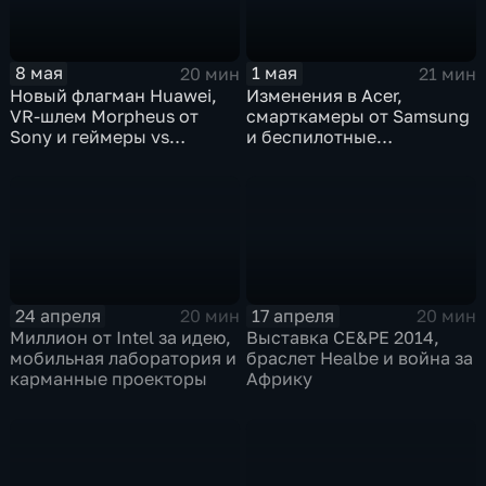
8 мая
1 мая
20 мин
21 мин
Новый флагман Huawei,
Изменения в Acer,
VR-шлем Morpheus от
смарткамеры от Samsung
Sony и геймеры vs
и беспилотные
офицеры
автомобили
24 апреля
17 апреля
20 мин
20 мин
Миллион от Intel за идею,
Выставка CE&PE 2014,
мобильная лаборатория и
браслет Healbe и война за
карманные проекторы
Африку