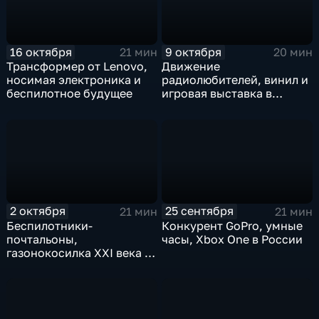
16 октября
9 октября
21 мин
20 мин
Трансформер от Lenovo,
Движение
носимая электроника и
радиолюбителей, винил и
беспилотное будущее
игровая выставка в
Москве
2 октября
25 сентября
21 мин
21 мин
Беспилотники-
Конкурент GoPro, умные
почтальоны,
часы, Xbox One в России
газонокосилка XXI века и
электронные ценники