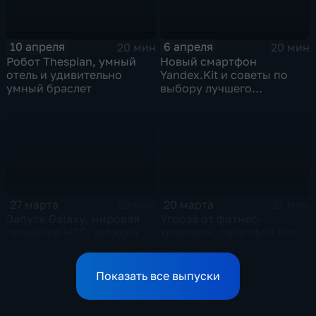
10 апреля
6 апреля
20 мин
20 мин
Робот Thespian, умный
Новый смартфон
отель и удивительно
Yandex.Kit и советы по
умный браслет
выбору лучшего
коммуникатора
27 марта
20 марта
20 мин
21 мин
Запуск Galaxy, мировая
Угроза от фитнес-
премьера НТС, зарядка
трекеров, смартфон без
для всех
прослушки
Показать все выпуски