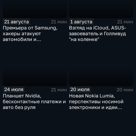
21 августа
1 августа
21 мин
21 мин
Премьера от Samsung,
Взгляд на iCloud, ASUS-
хакеры атакуют
завоеватель и Голливуд
автомобили и
"на коленке"
высокотехнологичный
активный отдых
24 июля
20 июля
21 мин
20 мин
Планшет Nvidia,
Новая Nokia Lumia,
бесконтактные платежи и
перспективы носимой
авто без руля
электроники и идеи
автопрома