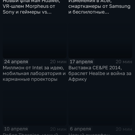
Новый флагман Huawei,
Изменения в Acer,
VR-шлем Morpheus от
смарткамеры от Samsung
Sony и геймеры vs
и беспилотные
офицеры
автомобили
24 апреля
17 апреля
20 мин
20 мин
Миллион от Intel за идею,
Выставка CE&PE 2014,
мобильная лаборатория и
браслет Healbe и война за
карманные проекторы
Африку
10 апреля
6 апреля
20 мин
20 мин
Робот Thespian, умный
Новый смартфон