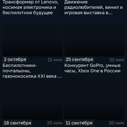
Трансформер от Lenovo,
Движение
носимая электроника и
радиолюбителей, винил и
беспилотное будущее
игровая выставка в
Москве
2 октября
25 сентября
21 мин
21 мин
Беспилотники-
Конкурент GoPro, умные
почтальоны,
часы, Xbox One в России
газонокосилка XXI века и
электронные ценники
18 сентября
11 сентября
20 мин
20 мин