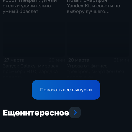
отель и удивительно
Yandex.Kit и советы по
умный браслет
выбору лучшего
коммуникатора
27 марта
20 марта
20 мин
21 мин
Запуск Galaxy, мировая
Угроза от фитнес-
премьера НТС, зарядка
трекеров, смартфон без
для всех
прослушки
Показать все выпуски
Еще
интересное