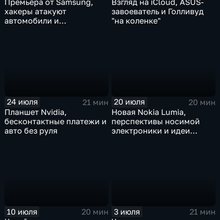
Премьера от Samsung,
Взгляд на iCloud, ASUS-
хакеры атакуют
завоеватель и Голливуд
автомобили и
"на коленке"
высокотехнологичный
активный отдых
24 июля
20 июля
21 мин
20 мин
Планшет Nvidia,
Новая Nokia Lumia,
бесконтактные платежи и
перспективы носимой
авто без руля
электроники и идеи
автопрома
10 июля
3 июля
20 мин
21 мин