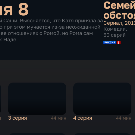
ия 8
Семе
обсто
 Саши. Выясняется, что Катя приняла за
Сериал
,
201
о при этом мучается из-за неожиданной
Комедии
,
ее отношениях с Ромой, но Рома сам
60 серий
к Наде.
3 серия
4 серия
н
44 мин
44 мин