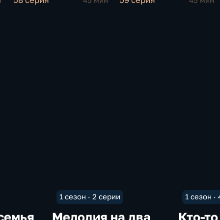
58 серия
59 серия
н
45 мин
45 мин
1 сезон · 2 серии
1 сезон ·
семья
Мелодия на два
Кто-то