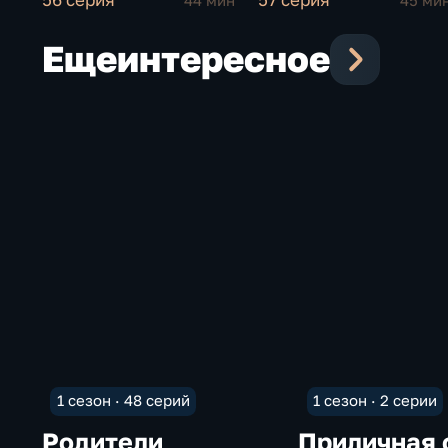
56 серия
57 серия
44 мин
45 ми
Еще
интересное
1 сезон · 48 серий
1 сезон · 2 серии
Родители
Приличная 