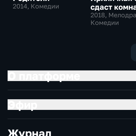
2014
, Комедии
сдаст комн
2018
, Мелодр
Комедии
О платформе
Эфир
Журнал