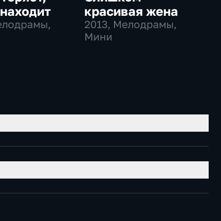
 находит
красивая жена
елодрамы,
2013
, Мелодрамы,
Мини