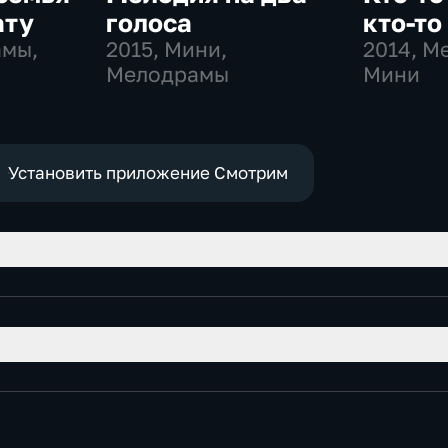
ату
голоса
кто-то
амы,
2015
, Мини,
2014
, М
Мелодрамы
Мини
Установить приложение Смотрим