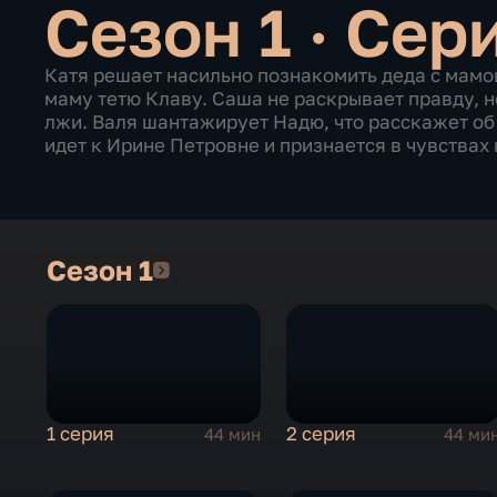
Сезон 1 · Сер
Катя решает насильно познакомить деда с мамой
маму тетю Клаву. Саша не раскрывает правду, н
лжи. Валя шантажирует Надю, что расскажет об 
идет к Ирине Петровне и признается в чувствах 
Сезон 1
Сезон 1
1 серия
2 серия
44 мин
44 ми