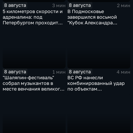
8 августа
8 августа
3 мин
2 мин
5 километров скорости и
В Подмосковье
адреналина: под
завершился восьмой
Петербургом проходит
"Кубок Александра
третий этап "Формулы‑4"
Овечкина"
8 августа
8 августа
1 мин
4 мин
"Шаляпин‑фестиваль"
ВС РФ нанесли
собрал музыкантов в
комбинированный удар
месте венчания великого
по объектам
певца
логистической,
топливной и
энергетической
инфраструктуры в Киеве