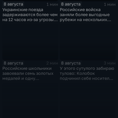
8 августа
8 августа
1 мин
1 мин
Украинские поезда
Российские войска
задерживаются более чем
заняли более выгодные
на 12 часов из-за угрозы
рубежи на нескольких
обстрелов
направлениях в зоне СВО
8 августа
8 августа
2 мин
3 мин
Российские школьники
У этого сутулого забираю
завоевали семь золотых
тулово: Колобок
медалей и одну
подчинил себе носителя в
бронзовую на турнире по
новом сказочном
ИИ
блокбастере