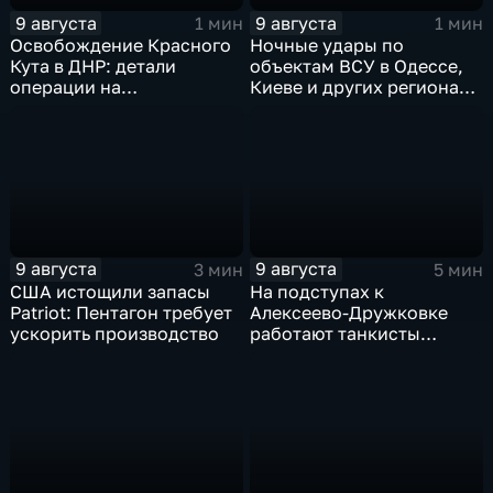
9 августа
9 августа
1 мин
1 мин
Освобождение Красного
Ночные удары по
Кута в ДНР: детали
объектам ВСУ в Одессе,
операции на
Киеве и других регионах
Добропольском
Украины
направлении
9 августа
9 августа
3 мин
5 мин
США истощили запасы
На подступах к
Patriot: Пентагон требует
Алексеево-Дружковке
ускорить производство
работают танкисты
"Южной"