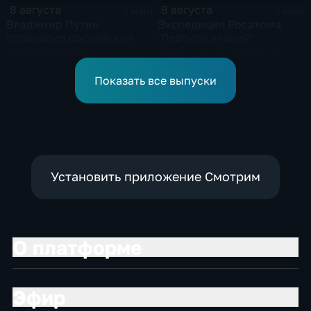
8 августа
8 августа
1 мин
3 мин
Владимир Путин
Экспедиция Росатома
поздравил российских
"Ледокол знаний"
спортсменов и
прибыла на Северный
физкультурников с
полюс
профессиональным
Показать все выпуски
праздником
Установить приложение Смотрим
О платформе
Эфир