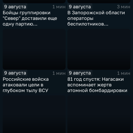
9 августа
9 августа
1 мин
3 мин
Бойцы группировки
В Запорожской области
"Север" доставили еще
операторы
одну партию
беспилотников
гуманитарного груза
группировки "Восток"
планомерно уничтожают
технику и укрепления
ВСУ
9 августа
9 августа
1 мин
1 мин
Российские войска
81 год спустя: Нагасаки
атаковали цели в
вспоминает жертв
глубоком тылу ВСУ
атомной бомбардировки