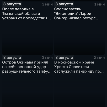
8 августа
8 августа
3 мин
1 мин
После паводка в
Сооснователь
Тюменской области
"Википедии" Ларри
устраняют последствия
Сэнгер назвал ресурс
для водоснабжения
инструментом
пропаганды
8 августа
8 августа
3 мин
2 мин
Остров Окинава принял
В московском храме
на себя основной удар
Христа Спасителя
разрушительного тайфуна
отслужили панихиду по
"Дельфин"
погибшим жителям
Южной Осетии