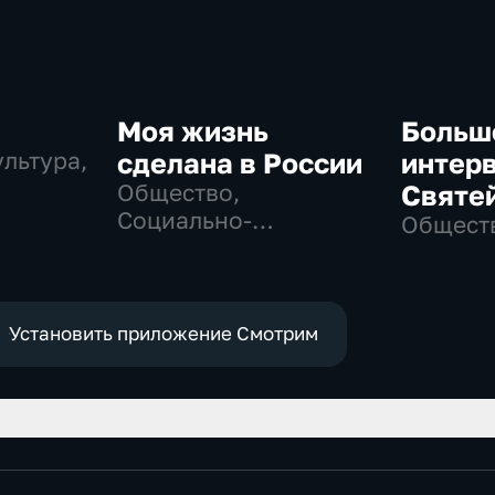
Моя жизнь
Больш
льтура,
сделана в России
интер
Общество,
Святе
Социально-
Патри
Обществ
экономические
Моско
всея Р
Кирил
Установить приложение Смотрим