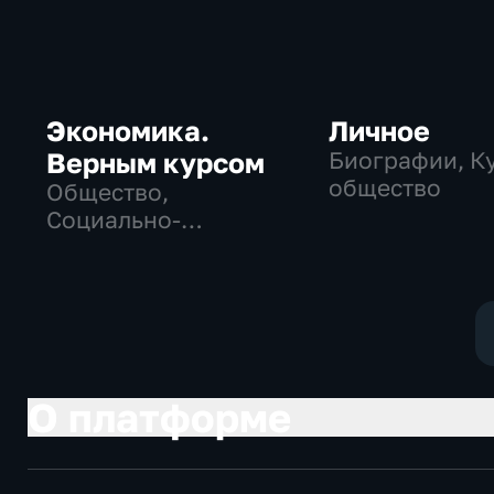
Экономика.
Личное
Верным курсом
Биографии, Ку
общество
Общество,
Социально-
экономические
О платформе