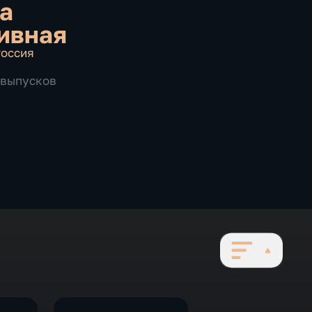
а
ивная
оссия
8 выпусков