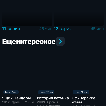
11 серия
12 серия
45 мин
45 мин
Еще
интересное
Ящик Пандоры
История летчика
Офицерские
жены
2012
, Драмы, Мини
2009
, Драмы,
Приключения
2015
, Военные,