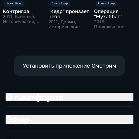
Контригра
"Кедр" пронзает
Операция
небо
"Мухаббат"
2011
, Военные,
Исторические,
2011
, Драмы,
2018
,
драмы
Исторические
Приключения,
Военные
Установить приложение Смотрим
О платформе
Эфир