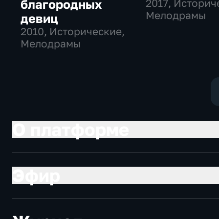
благородных
2017
, Историч
Мелодрамы
девиц
2010
, Исторические,
Мелодрамы
О платформе
Эфир