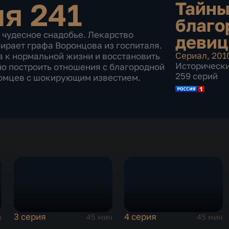
ия 241
Тайны
благо
 чудесное снадобье. Лекарство
девиц
ирает графа Воронцова из госпиталя.
Сериал
,
201
а к нормальной жизни и восстановить
Историческ
но построить отношения с благородной
259 серий
омцев с шокирующим известием.
3 серия
4 серия
н
45 мин
45 мин