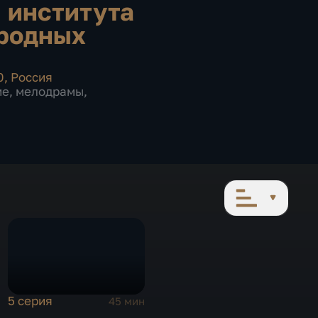
 института
родных
0
,
Россия
ие
,
мелодрамы
,
5 серия
45 мин