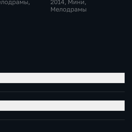
елодрамы,
2014
, Мини,
Мелодрамы