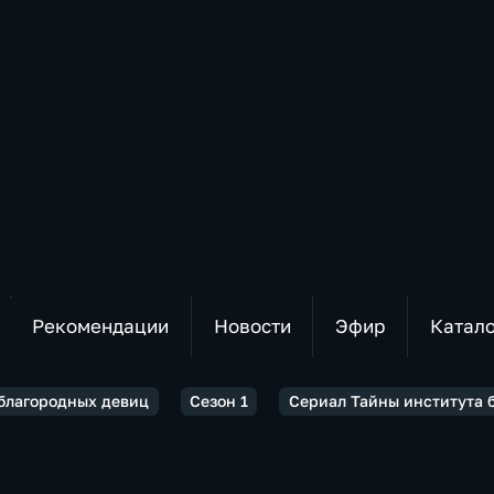
Рекомендации
Новости
Эфир
Катал
 благородных девиц
Сезон 1
Сериал Тайны института б