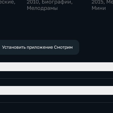
еские,
2010
, Биографии,
2015
, М
Мелодрамы
Мини
Установить приложение Смотрим