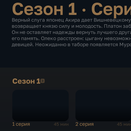
Сезон 1 · Сер
Верный слуга японец Акира дает Вишневецкому
возвращает князю силу и молодость. Платон заб
Он не оставляет надежды вернуть лучшего друг
его память. Олеко расстроен: цыгану невозмож
девицей. Неожиданно в таборе появляется Мур
Сезон 1
Сезон 1
1 серия
2 серия
45 мин
45 ми