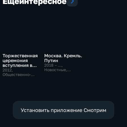
Еще
интересное
Торжественная
Москва. Кремль.
церемония
Путин
вступления в
2018 – …
,
должность
Новостные,
2012
,
Общественно-
президента
Общественно-
политические
политические
Российской
Федерации В. В.
Путина
Установить приложение Смотрим