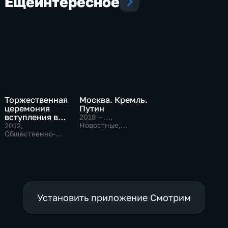
Еще
интересное
Торжественная
Москва. Кремль.
церемония
Путин
вступления в
2018 – …
,
должность
Новостные,
2012
,
Общественно-
президента
Общественно-
политические
политические
Российской
Федерации В. В.
Путина
Установить приложение Смотрим