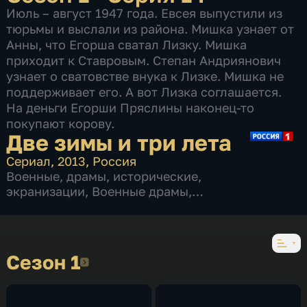
Июль – август 1947 года. Евсея выпустили из
тюрьмы и выслали из района. Мишка узнает от
Анны, что Егорша сватал Лизку. Мишка
приходит к Ставровым. Степан Андриянович
узнает о сватовстве внука к Лизке. Мишка не
поддерживает его. А вот Лизка соглашается.
На деньги Егорши Пряслины наконец-то
покупают корову.
Две зимы и три лета
Сериал
,
2013
,
Россия
Военные
,
драмы
,
исторические
,
экранизации
,
Военные драмы
,
исторические драмы
,
26 серий
Сезон 1
Сезон 1