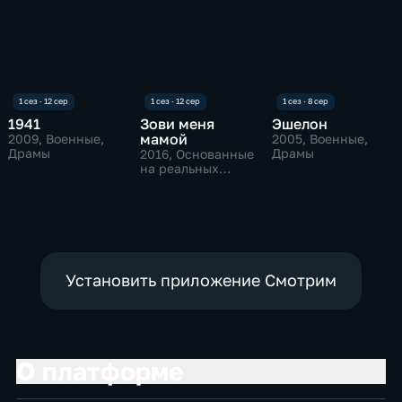
1941
Зови меня
Эшелон
мамой
2009
, Военные,
2005
, Военные,
Драмы
Драмы
2016
, Основанные
на реальных
событиях,
Исторические,
драмы
Установить приложение Смотрим
О платформе