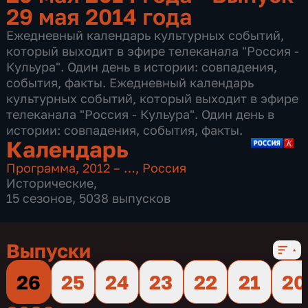
29 мая 2014 года
Ежедневный календарь культурных событий,
который выходит в эфире телеканала "Россия -
Кульура". Один день в истории: совпадения,
события, факты. Ежедневный календарь
культурных событий, который выходит в эфире
телеканала "Россия - Кульура". Один день в
истории: совпадения, события, факты.
Календарь
Программа
,
2012 – …
,
Россия
Исторические
,
15 сезонов, 5038 выпусков
Выпуски
26
25
24
23
22
21
20