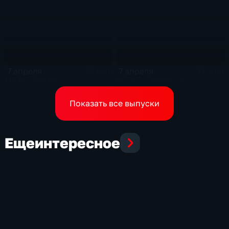
7 апреля
7 апреля
11 мин
11 мин
Мифы о ГМО
Кино на коленке
Показать все выпуски
Еще
интересное