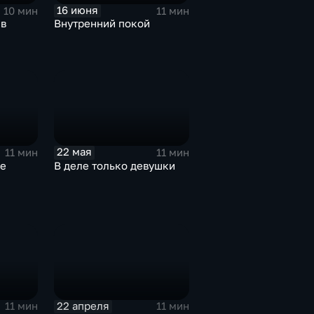
16 июня
10 мин
11 мин
 в
Внутренний покой
22 мая
11 мин
11 мин
де
В деле только девушки
22 апреля
11 мин
11 мин