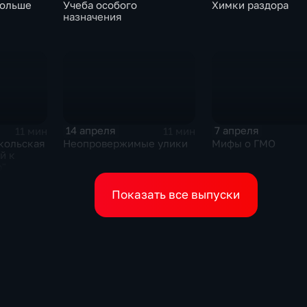
Больше
Учеба особого
Химки раздора
назначения
14 апреля
7 апреля
11 мин
11 мин
кольская
Неопровержимые улики
Мифы о ГМО
й к
р"
Показать все выпуски