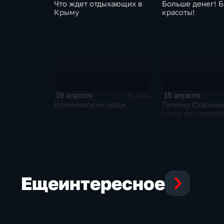
Что ждет отдыхающих в
Больше денег! 
Крыму
красоты!
19 апреля
15 апреля
11 мин
Космические люди
Почему Старони
стала декорацие
фильму "Сталке
Еще
интересное