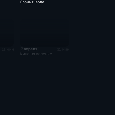
Огонь и вода
7 апреля
11 мин
11 мин
Кино на коленке