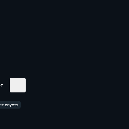
ог
ет спустя