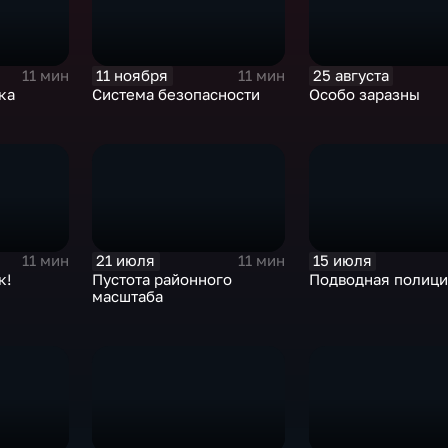
11 ноября
25 августа
11 мин
11 мин
ка
Система безопасности
Особо заразны
21 июля
15 июля
11 мин
11 мин
к!
Пустота районного
Подводная полици
масштаба