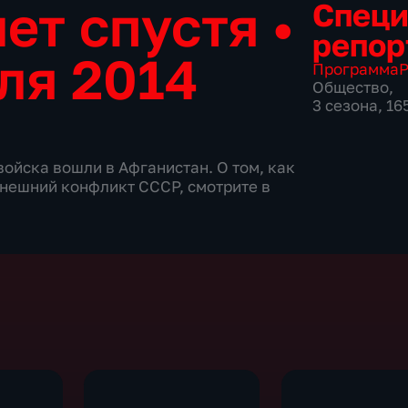
лет спустя
•
Спец
репор
ля 2014
Программа
Р
Общество
,
3 сезона, 1
 войска вошли в Афганистан. О том, как
внешний конфликт СССР, смотрите в