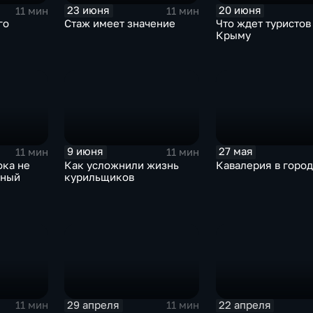
23 июня
20 июня
11 мин
11 мин
го
Стаж имеет значение
Что ждет туристов
Крыму
9 июня
27 мая
11 мин
11 мин
ока не
Как усложнили жизнь
Кавалерия в горо
ьный
курильщиков
29 апреля
22 апреля
11 мин
11 мин