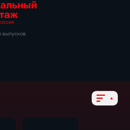
иальный
таж
оссия
65 выпусков