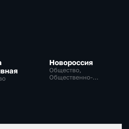
а
Новороссия
ивная
Общество,
Общественно-
во
политические