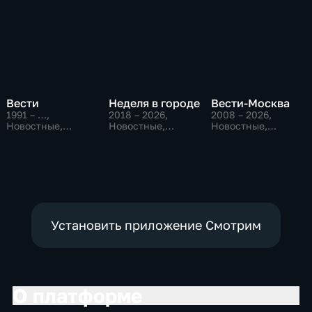
Вести
Неделя в городе
Вести-Москва
1991 – …
,
2018 – 2026
,
2008 – 2026
,
Новостные,
Новостные,
Новостные,
Общественно-
Общество,
Общественно-
политические,
общественно-
политические,
социально-
политические
социально-
экономические
экономические
Установить приложение Смотрим
О платформе