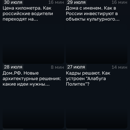
30 июля
29 июля
16 мин
16 мин
Цена километра. Как
Дома с именем. Как в
российские водители
России инвестируют в
переходят на
объекты культурного
альтернативные виды
наследия
топлива
28 июля
27 июля
8 мин
14 мин
Дом.РФ. Новые
Кадры решают. Как
архитектурные решения:
устроен "Алабуга
какие идеи нужны
Политех"?
регионам для развития