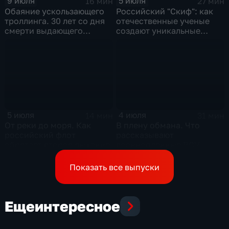
9 июля
5 июля
16 мин
27 мин
Обаяние ускользающего
Российский "Скиф": как
троллинга. 30 лет со дня
отечественные ученые
смерти выдающего
создают уникальные
музыканта и деятеля
технологии будущего
контркультуры Сергея
Курехина
5 июля
4 июля
14 мин
31 мин
От реки до моря. Как
В плену обмана. Что
российский флот
рассказывают
обретает второе дыхание
военнопленные ВСУ,
которых командиры
бросили в окружении
Показать все выпуски
Еще
интересное