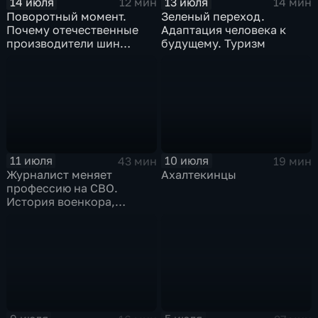
14 июля
13 июля
12 мин
14 мин
Поворотный момент.
Зеленый переход.
Почему отечественные
Адаптация человека к
производители шин
будущему. Туризм
просят ужесточить
импорт?
11 июля
10 июля
43 мин
19 мин
Журналист меняет
Ахалтекинцы
профессию на СВО.
История военкора,
подписавшего контракт