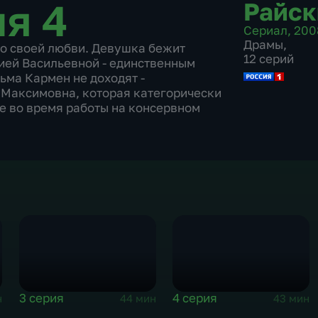
ия 4
Райск
Сериал
,
200
Драмы
,
 о своей любви. Девушка бежит
12 серий
ией Васильевной - единственным
ьма Кармен не доходят -
 Максимовна, которая категорически
е во время работы на консервном
3 серия
4 серия
н
44 мин
43 мин