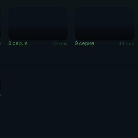
8 серия
9 серия
н
43 мин
44 мин
н