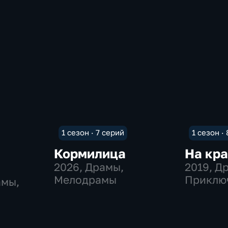
1 сезон · 7 серий
1 сезон ·
Кормилица
На кр
2026
, Драмы,
2019
, Д
Мелодрамы
Приклю
амы,