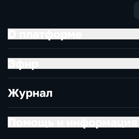
О платформе
Эфир
Журнал
Помощь и информация