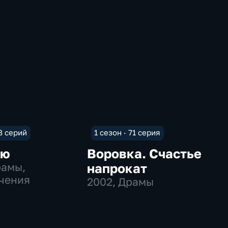
 8 серий
1 сезон · 71 серия
аю
Воровка. Счастье
рамы,
напрокат
чения
2002
, Драмы