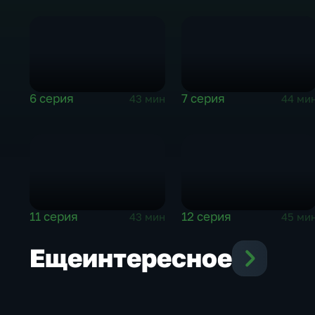
6 серия
7 серия
43 мин
44 ми
11 серия
12 серия
43 мин
45 ми
Еще
интересное