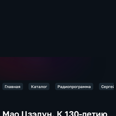
Главная
Каталог
Радиопрограмма
Сергей 
Мао Цзэдун. К 130-летию