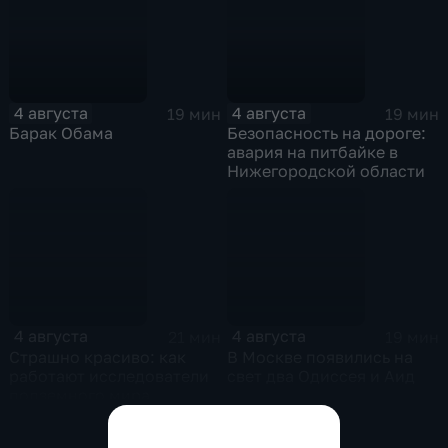
4 августа
4 августа
19 мин
19 мин
Барак Обама
Безопасность на дороге:
авария на питбайке в
Нижегородской области
4 августа
4 августа
21 мин
19 мин
Страшно красиво: как
В Москве появились на
работают исследователи
свет два Одиссея и Аид
подземного мира
спелеологи
Показать все выпуски