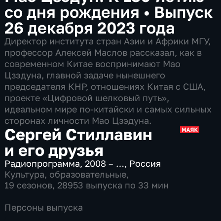
со дня рождения
•
Выпуск
26 декабря 2023 года
Директор института стран Азии и Африки МГУ,
профессор Алексей Маслов рассказал, как в
современном Китае воспринимают Мао
Цзэдуна, главной задаче нынешнего
председателя КНР, отношениях Китая с США,
проекте «Цифровой шелковый путь»,
идеальном мире по-китайски и самых сильных
сторонах личности Мао Цзэдуна.
Сергей Стиллавин
и его друзья
Радиопрограмма
,
2008 – …
,
Россия
Культура
,
образовательные
,
19 сезонов, 28953 выпуска по 33 мин
Персоны выпуска