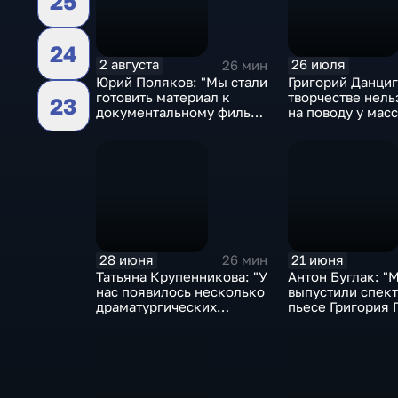
25
24
2 августа
26 июля
26 мин
Юрий Поляков: "Мы стали
Григорий Данциг
готовить материал к
творчестве нель
23
документальному фильму
на поводу у масс
"Стихотворцы обоймы
военной" и поняли, что
чего-то не хватает"
28 июня
21 июня
26 мин
Татьяна Крупенникова: "У
Антон Буглак: "
нас появилось несколько
выпустили спект
драматургических
пьесе Григория 
лабораторий – мы сами
"Прощай, конфе
их инициировали"