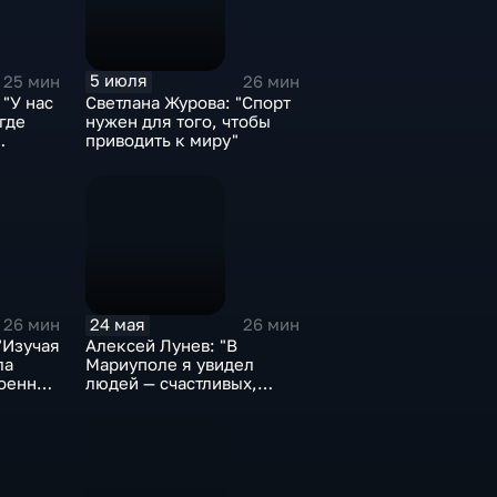
5 июля
25 мин
26 мин
"У нас
Светлана Журова: "Спорт
где
нужен для того, чтобы
приводить к миру"
ским
торским
ом"
24 мая
26 мин
26 мин
"Изучая
Алексей Лунев: "В
ла
Мариуполе я увидел
военную
людей — счастливых,
радостных и благодарных
дно его
Богу за то, что им
м, он
достался большой
ужил с
подарок: жизнь"