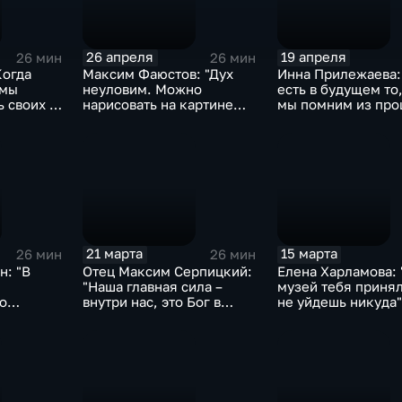
26 апреля
19 апреля
26 мин
26 мин
Когда
Максим Фаюстов: "Дух
Инна Прилежаева:
 мы
неуловим. Можно
есть в будущем то,
 своих —
нарисовать на картине
мы помним из про
вильно"
автоматы, солдатов, но
это будет без глубины"
21 марта
15 марта
26 мин
26 мин
н: "В
Отец Максим Серпицкий:
Елена Харламова: 
"Наша главная сила –
музей тебя принял
о
внутри нас, это Бог в
не уйдешь никуда"
узея, в
нашем сердце"
кладовой
е