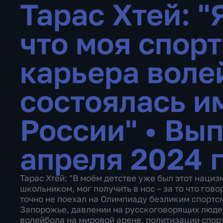
Тарас Хтей: "
что моя спор
карьера воле
состоялась и
России"
•
Вып
апреля 2024 
Тарас Хтей: "В моём детстве уже был этот нациз
школьником, мог получить в нос – за то что гово
точно не поехал на Олимпиаду безликим спортс
Запорожье, давлении на русскоговорящих людей
волейбола на мировой арене, политизации спор