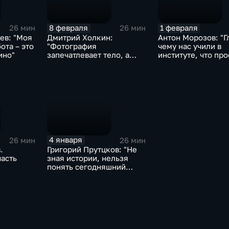
8 февраля
1 февраля
26 мин
26 мин
ев: "Моя
Дмитрий Холкин:
Антон Морозов: "Г
ота – это
"Фотография
чему нас учили в
ино"
запечатлевает тело, а
институте, что пр
амбротип запечатлевает
– это дисциплина"
душу"
4 января
26 мин
26 мин
.
Григорий Прутцков: "Не
часть
зная истории, нельзя
понять сегодняшний
день"