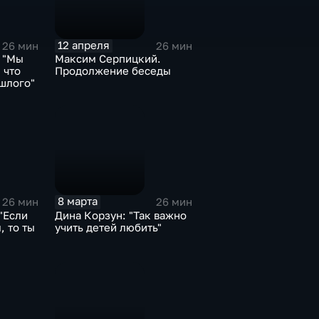
12 апреля
26 мин
26 мин
 "Мы
Максим Серпицкий.
 что
Продолжение беседы
шлого"
8 марта
26 мин
26 мин
"Если
Дина Корзун: "Так важно
, то ты
учить детей любить"