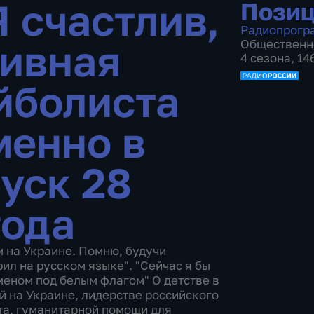
Я счастлив,
Пози
Радиопрогр
тивная
Общественн
4 сезона, 14
йболиста
менно в
уск 28
года
м на Украине. Помню, будучи
рил на русском языке". "Сейчас я бы
меном под белым флагом" О детстве в
 на Украине, лидерстве российского
та, гуманитарной помощи для