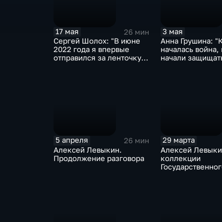
17 мая
3 мая
26 мин
Сергей Шолох: "В июне
Анна Грушина: "
2022 года я впервые
началась война,
отправился за ленточку –
начали защищать
с командой Московского
и это очень пра
театра поэтов"
5 апреля
29 марта
26 мин
Алексей Левыкин.
Алексей Левыки
Продолжение разговора
коллекции
Государственног
исторического м
нашей золотой 
лежит Боровско
Евангелие"