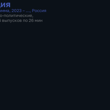
ция
амма
,
2023 – …
,
Россия
о-политические
,
6 выпусков по 26 мин