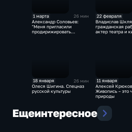
1 марта
22 февраля
26 мин
Александр Соловьев:
Владислав Шкля
"Меня пригласили
гражданская раб
продирижировать
актер театра и к
тайбейским
филармоническим хором.
150 человек выучили
целиком "Всенощное
бдение" Сергея
Рахманинова!
18 января
11 января
26 мин
Олеся Шигина. Спецназ
Алексей Крюков
русской культуры
Живопись – это 
природы
Еще
интересное