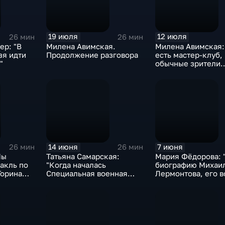
19 июля
12 июля
26 мин
26 мин
ер: "В
Милена Авимская.
Милена Авимская: 
зя идти
Продолжение разговора
есть мастер-клуб, 
"
обычные зрители
занимаются актёр
мастерством, ора
искусством, вокал
14 июня
7 июня
26 мин
26 мин
Мы
Татьяна Самарская:
Мария Фёдорова: 
акль по
"Когда началась
биографию Михаи
Горина
Специальная военная
Лермонтова, его 
рансье!"
операция, я собрала всех
стратегию и
художников, и ни у кого
командование, ви
даже сомнений не
отношение к людя
возникло, что мы – с
по-настоящему др
нашей армией"
солдатами"