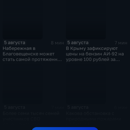
находятся на пляже без
присмотра
5 августа
5 августа
8 мин
7 мин
Набережная в
В Крыму зафиксируют
Благовещенске может
цены на бензин АИ-92 на
стать самой протяженной
уровне 100 рублей за
речной набережной в
литр
стране
5 августа
5 августа
7 мин
6 мин
Более семи тысяч семей
Какова обстановка с
участников СВО
природными пожарами
используют меры
на Ямале?
поддержки в Ульяновской