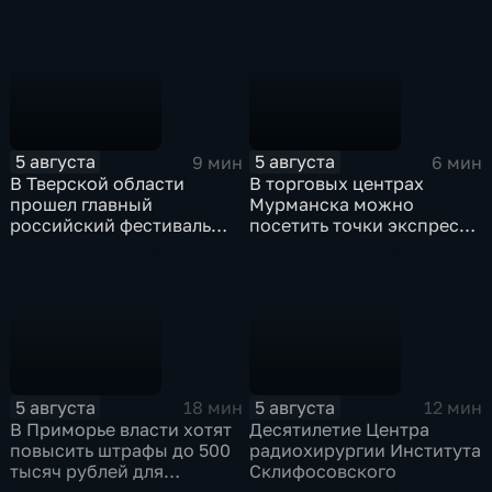
5 августа
5 августа
9 мин
6 мин
В Тверской области
В торговых центрах
прошел главный
Мурманска можно
российский фестиваль
посетить точки экспресс-
уличной клоунады
скрининга здоровья
"Карандаш-фест"
5 августа
5 августа
18 мин
12 мин
В Приморье власти хотят
Десятилетие Центра
повысить штрафы до 500
радиохирургии Института
тысяч рублей для
Склифосовского
родителей, чьи дети