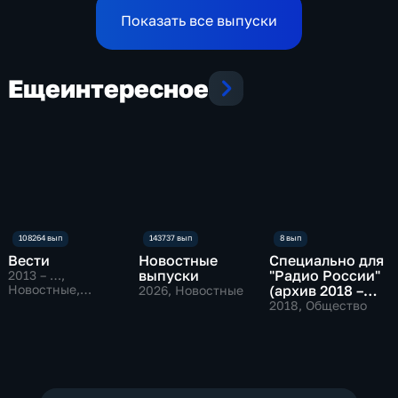
области
Показать все выпуски
Еще
интересное
Вести
Новостные
Специально для
выпуски
"Радио России"
2013 – …
,
Новостные,
(архив 2018 –
2026
, Новостные
Общественно-
2019)
2018
, Общество
политические