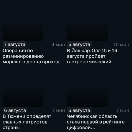
Яндаре?
атак украинских БПЛА
7 августа
6 августа
4 мин
10 мин
Операция по
В Йошкар-Оле 15 и 16
разминированию
августа пройдет
морского дрона проходит
гастрономический
в районе Приморского
фестиваль "Йошка Еш"
парка в Ялте
6 августа
6 августа
7 мин
7 мин
В Тюмени определят
Челябинская область
главных патриотов
стала первой в рейтинге
страны
цифровой