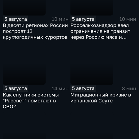
5 августа
5 августа
10 мин
10 мин
В десяти регионах России
Россельхознадзор ввел
построят 12
ограничения на транзит
круглогодичных курортов
через Россию мяса и
субпродуктов птицы,
произведенных
предприятиями
Евросоюза
5 августа
5 августа
14 мин
8 мин
Как спутники системы
Миграционный кризис в
"Рассвет" помогают в
испанской Сеуте
СВО?