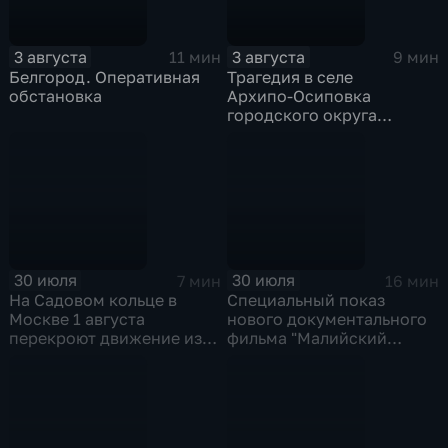
3 августа
3 августа
11 мин
9 мин
Белгород. Оперативная
Трагедия в селе
обстановка
Архипо‑Осиповка
городского округа
Геленджик
30 июля
30 июля
7 мин
16 мин
На Садовом кольце в
Специальный показ
Москве 1 августа
нового документального
перекроют движение из-
фильма "Малийский
за Ночного
рубеж" прошел в столице
велофестиваля и
в рамках фестиваля
велогонки "Вечернее
"RT.Док: Время наших
Садовое кольцо"
героев"