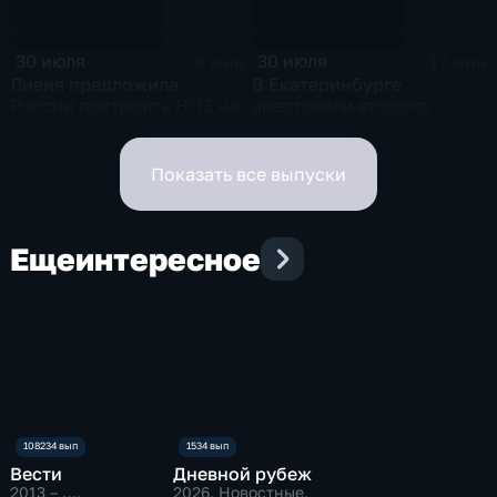
30 июля
30 июля
8 мин
17 мин
Ливия предложила
В Екатеринбурге
России построить НПЗ на
арестовали второго
территории своей страны
фигуранта дела об
избиении ученого РАН
Никиты Зезина, после
Показать все выпуски
которого он скончался
Еще
интересное
Вести
Дневной рубеж
2013 – …
,
2026
, Новостные,