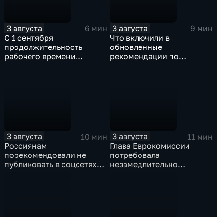
3 августа
3 августа
6 мин
9 мин
С 1 сентября
Что включили в
продолжительность
обновленные
рабочего времени
рекомендации по
водителей не должна
внеурочной деятельности
превышать 40 часов в
для школ?
неделю
3 августа
3 августа
10 мин
11 мин
Россиянам
Глава Еврокомиссии
порекомендовали не
потребовала
публиковать в соцсетях
незамедлительно
адреса проживания,
высылать нелегальных
учебы и работы, а также
мигрантов, проникших в
информацию о близких
испанский эксклав Сеута