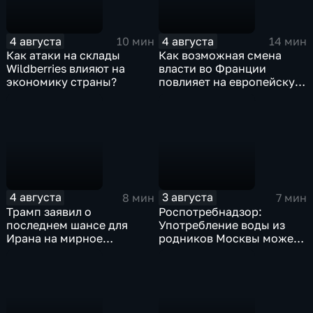
4 августа
4 августа
10 мин
14 мин
Как атаки на склады
Как возможная смена
Wildberries влияют на
власти во Франции
экономику страны?
повлияет на европейскую
поддержку Киева?
4 августа
3 августа
8 мин
7 мин
Трамп заявил о
Роспотребнадзор:
последнем шансе для
Употребление воды из
Ирана на мирное
родников Москвы может
урегулирование
привести к заражению
инфекциями