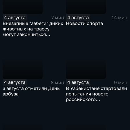
4 августа
4 августа
7 мин
14 мин
Внезапные "забеги" диких
Новости спорта
животных на трассу
могут закончиться
серьезными ДТП
4 августа
4 августа
8 мин
9 мин
3 августа отметили День
В Узбекистане стартовали
арбуза
испытания нового
российского
турбовинтового самолета
Ил-114-300