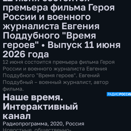
премьера фильма Героя
России и военного
журналиста Евгения
Поддубного "Время
героев"
•
Выпуск 11 июня
2026 года
12 июня состоится премьера фильма Героя
России и военного журналиста Евгения
Поддубного "Время героев". Евгений
Поддубный – военный журналист, автор
фильма.
Наше время.
Интерактивный
канал
Радиопрограмма
,
2020
,
Россия
Новостные
,
общественно-