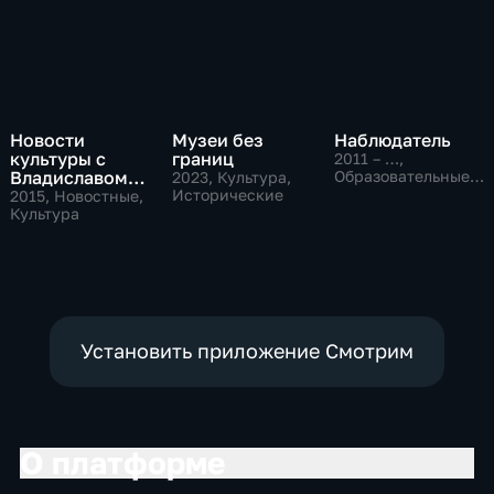
Новости
Музеи без
Наблюдатель
культуры с
границ
2011 – …
,
Владиславом
Образовательные,
2023
, Культура,
Культура
Флярковским
Исторические
2015
, Новостные,
Культура
Установить приложение Смотрим
О платформе