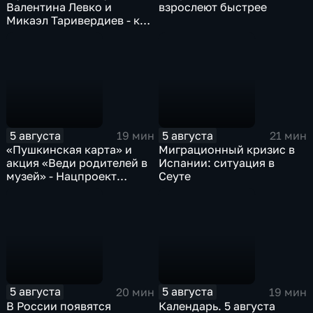
Валентина Левко и
взрослеют быстрее
Микаэл Таривердиев - как
звучало советское время
5 августа
5 августа
19 мин
21 мин
«Пушкинская карта» и
Миграционный кризис в
акция «Веди родителей в
Испании: ситуация в
музей» - Нацпроект
Сеуте
«Семья»
5 августа
5 августа
20 мин
19 мин
В России появятся
Календарь. 5 августа