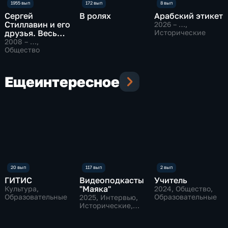
Сергей
В ролях
Арабский этикет
Стиллавин и его
2026 – …
,
друзья. Весь
Исторические
эфир
2008 – …
,
Общество
Еще
интересное
ГИТИС
Видеоподкасты
Учитель
"Маяка"
Культура,
2024
, Общество,
Образовательные
Образовательные
2025
, Интервью,
Исторические,
культура