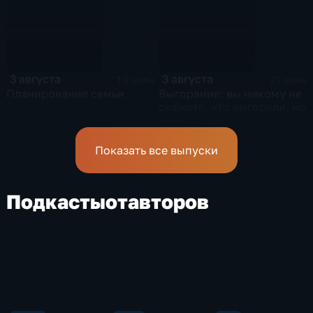
3 августа
3 августа
19 мин
21 мин
Планирование семьи
Выгорание: вы никому не
скажете, что выгорели, но
знаки будут
Показать все выпуски
Подкасты
от
авторов