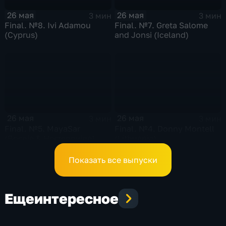
26 мая
26 мая
3 мин
3 мин
Final. №8. Ivi Adamou
Final. №7. Greta Salome
(Cyprus)
and Jonsi (Iceland)
26 мая
26 мая
3 мин
3 мин
Final. №5. MayaSar
Final. №4. Donny Montell
(Bosnia & Herzegovina)
(Lithuania)
Показать все выпуски
Еще
интересное