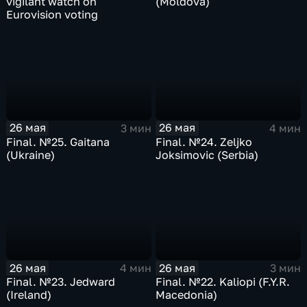
vigilant watch on
(Moldova)
Eurovision voting
26 мая
26 мая
3 мин
4 мин
Final. №25. Gaitana
Final. №24. Zeljko
(Ukraine)
Joksimovic (Serbia)
26 мая
26 мая
4 мин
3 мин
Final. №23. Jedward
Final. №22. Kaliopi (F.Y.R.
(Ireland)
Macedonia)