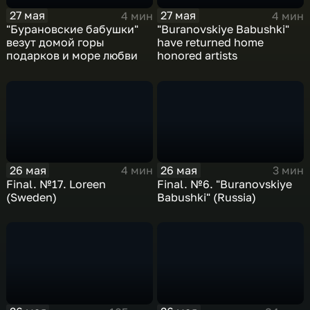
27 мая
27 мая
4 мин
4 мин
"Бурановские бабушки"
"Buranovskiye Babushki"
везут домой горы
have returned home
подарков и море любви
honored artists
26 мая
26 мая
4 мин
3 мин
Final. №17. Loreen
Final. №6. "Buranovskiye
(Sweden)
Babushki" (Russia)