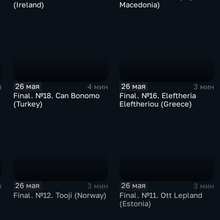
(Ireland)
Macedonia)
26 мая
26 мая
н
4 мин
3 мин
Final. №18. Can Bonomo
Final. №16. Eleftheria
(Turkey)
Eleftheriou (Greece)
26 мая
26 мая
н
3 мин
3 мин
Final. №12. Tooji (Norway)
Final. №11. Ott Lepland
(Estoniа)