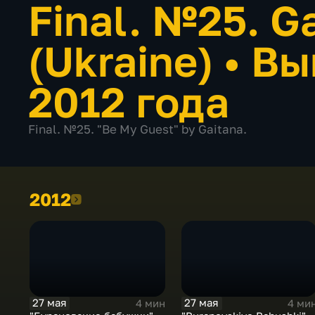
Final. №25. G
(Ukraine)
•
Вы
2012 года
Final. №25. "Be My Guest" by Gaitana.
2012
2012
27 мая
27 мая
4 мин
4 ми