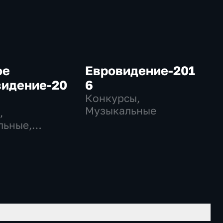
ое
Евровидение-201
видение-20
6
Конкурсы,
Музыкальные
,
льные,
ательные