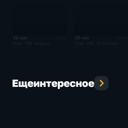
26 мая
26 мая
3 мин
3 ми
Final. №9. Anggun
Final. №8. Ivi Adamou
(France)
(Cyprus)
Еще
интересное