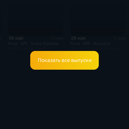
26 мая
26 мая
н
3 мин
3 мин
Final. №7. Greta Salome
Final. №5. MayaSar
and Jonsi (Iceland)
(Bosnia & Herzegovina)
Показать все выпуски