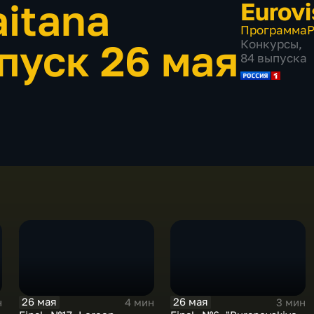
aitana
Eurovi
Программа
Р
пуск 26 мая
Конкурсы
,
84 выпуска
26 мая
26 мая
н
4 мин
3 мин