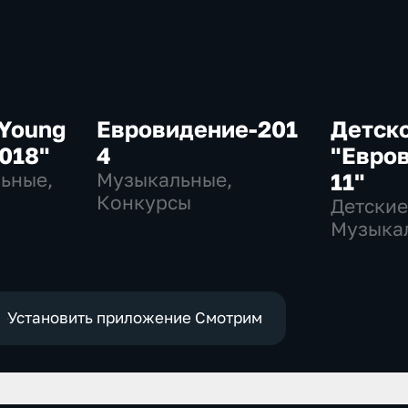
 Young
Евровидение-201
Детск
2018"
4
"Евро
льные,
Музыкальные,
11"
Конкурсы
Детские
Музыка
развлек
Установить приложение Смотрим