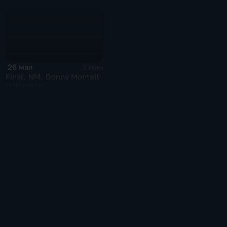
26 мая
3 мин
Final. №4. Donny Montell
(Lithuania)