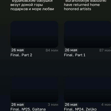
"Бурановские бабушки"
"Buranovskiye Babushki"
везут домой горы
have returned home
подарков и море любви
honored artists
26 мая
26 мая
84 мин
87 ми
Final. Part 2
Final. Part 1
26 мая
26 мая
3 мин
4 ми
Final. №25. Gaitana
Final. №24. Zeljko