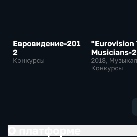
Евровидение-201
"Eurovision
2
Musicians-
Конкурсы
2018
, Музыка
Конкурсы
О платформе