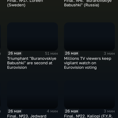
Final. №17. Loreen
Final. №6. "Buranovskiye
(Sweden)
Babushki" (Russia)
26 мая
26 мая
н
51 мин
3 мин
Triumphant "Buranovskiye
Millions TV viewers keep
Babushki" are second at
vigilant watch on
Eurovision
Eurovision voting
26 мая
26 мая
н
4 мин
3 мин
Final. №23. Jedward
Final. №22. Kaliopi (F.Y.R.