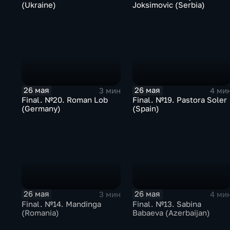
(Ukraine)
Joksimovic (Serbia)
26 мая
26 мая
3 мин
4 ми
Final. №20. Roman Lob
Final. №19. Pastora Soler
(Germany)
(Spain)
26 мая
26 мая
3 мин
4 ми
Final. №14. Mandinga
Final. №13. Sabina
(Romania)
Babaeva (Azerbaijan)