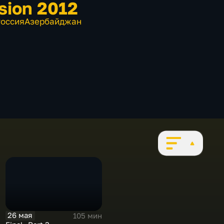
sion 2012
оссия
Азербайджан
26 мая
105 мин