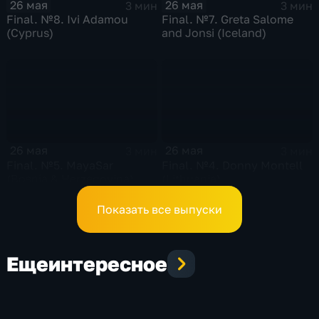
26 мая
26 мая
3 мин
3 мин
Final. №8. Ivi Adamou
Final. №7. Greta Salome
(Cyprus)
and Jonsi (Iceland)
26 мая
26 мая
3 мин
3 мин
Final. №5. MayaSar
Final. №4. Donny Montell
(Bosnia & Herzegovina)
(Lithuania)
Показать все выпуски
Еще
интересное