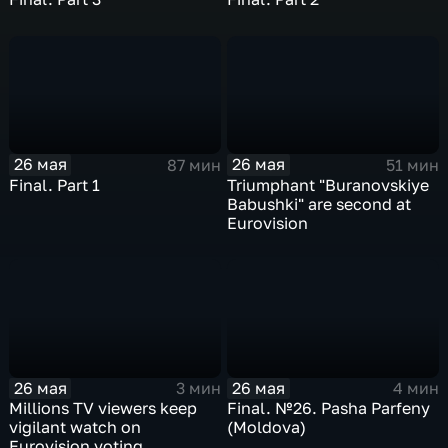
26 мая
26 мая
87 мин
51 мин
Final. Part 1
Triumphant "Buranovskiye
Babushki" are second at
Eurovision
26 мая
26 мая
3 мин
4 мин
Millions TV viewers keep
Final. №26. Pasha Parfeny
vigilant watch on
(Moldova)
Eurovision voting