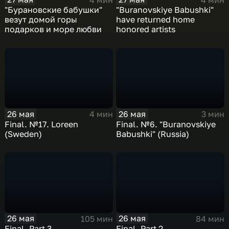
"Бурановские бабушки"
"Buranovskiye Babushki"
везут домой горы
have returned home
подарков и море любви
honored artists
26 мая
26 мая
4 мин
3 мин
Final. №17. Loreen
Final. №6. "Buranovskiye
(Sweden)
Babushki" (Russia)
26 мая
26 мая
105 мин
84 мин
Final. Part 3
Final. Part 2