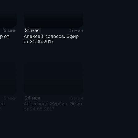
31 мая
5 мин
5 мин
р от
Алексей Колосов. Эфир
от 31.05.2017
24 мая
5 мин
6 мин
ка.
Александр Журбин. Эфир
7
от 24.05.2017