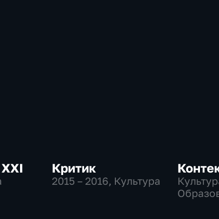
 ХХI
Критик
Конте
а
2015 – 2016
, Культура
Культур
Образо