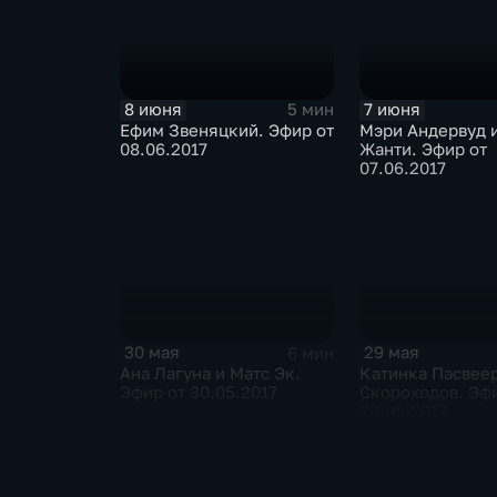
8 июня
7 июня
5 мин
Ефим Звеняцкий. Эфир от
Мэри Андервуд и Филипп
08.06.2017
Жанти. Эфир от
07.06.2017
30 мая
29 мая
6 мин
Ана Лагуна и Матс Эк.
Катинка Пасвеер
Эфир от 30.05.2017
Скороходов. Эфи
29.05.2017