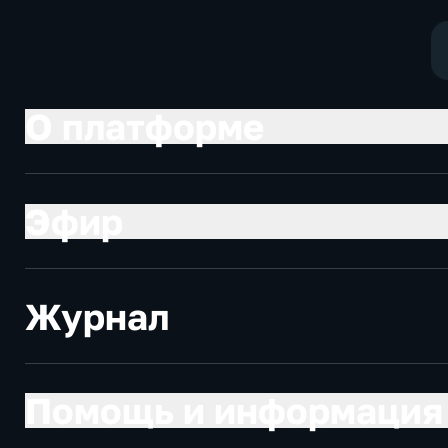
О платформе
Эфир
Журнал
Помощь и информация