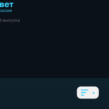
вет
оссия
03 выпуска