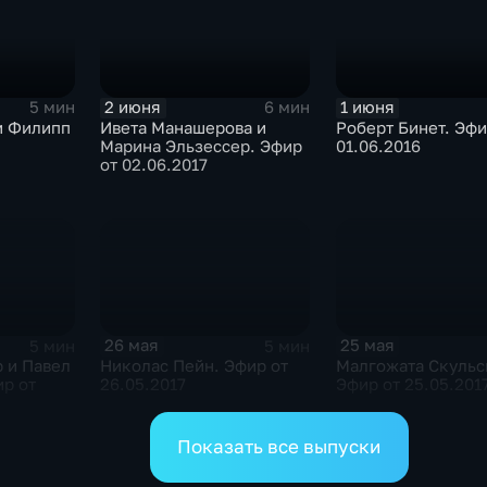
2 июня
1 июня
5 мин
6 мин
Ивета Манашерова и
Роберт Бинет. Эфи
Марина Эльзессер. Эфир
01.06.2016
от 02.06.2017
26 мая
25 мая
5 мин
5 мин
 и Павел
Николас Пейн. Эфир от
Малгожата Скульс
р от
26.05.2017
Эфир от 25.05.201
Показать все выпуски