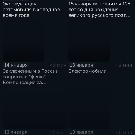
Эксплуатация
15 января исполнится 125
автомобиля в холодное
лет со дня рождения
время года
великого русского поэта
Осипа Мандельштама
14 января
13 января
42 мин
42 мин
Заключённым в России
Электромобили
запретили "феню".
Компенсация за
ответственное отношение
к здоровью. День смерти
Сергея Королёва.
13 января
13 января
42 мин
45 мин