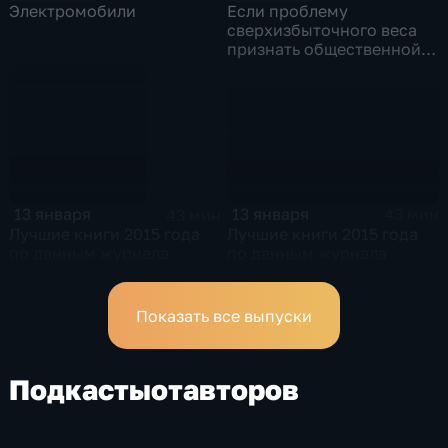
Электромобили
Если проблему
сверхизбыточного веса
признать общественной
болезнью, какие должны
быть рецепты её лечения?
13 января
13 января
43 мин
43 мин
Лучшие книги 2015 года
Лучшие книги 2015 года
по данным журнала
по данным журнала
Forbes
Forbes
Показать все выпуски
Подкасты
от
авторов