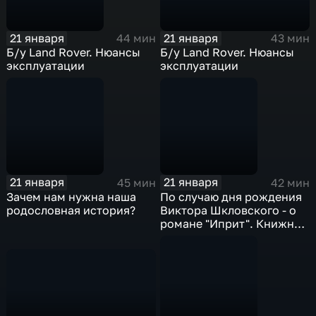
21 января
21 января
43 мин
44 мин
Б/у Land Rover. Нюансы
Б/у Land Rover. Нюансы
эксплуатации
эксплуатации
21 января
21 января
45 мин
42 мин
Зачем нам нужна наша
По случаю дня рождения
родословная история?
Виктора Шкловского - о
романе "Иприт". Книжная
полка Николая Тарасова