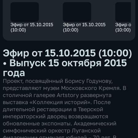
Эфир от 15.10.2015
Эфир от 15.10.2015
Эфир от 1
(10:00)
(10:00)
(10:00)
Эфир от 15.10.2015 (10:00)
•
Выпуск 15 октября 2015
года
Проект, посвящённый Борису Годунову,
представляют музеи Московского Кремля. В
столичной галерее Artstory развернута
выставка «Коллекция историй». После
длительной реставрации в Тверской
императорский дворец возвращаются
обновленные экспонаты. Академический
симфонический оркестр Луганской
филармонии отмечает юбилей – 70 лет. В