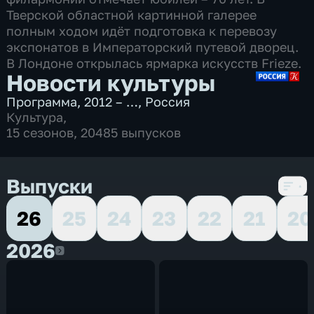
Тверской областной картинной галерее
полным ходом идёт подготовка к перевозу
экспонатов в Императорский путевой дворец.
В Лондоне открылась ярмарка искусств Frieze.
Новости культуры
Программа
,
2012 – …
,
Россия
Культура
,
15 сезонов, 20485 выпусков
Выпуски
26
25
24
23
22
21
20
2026
2026