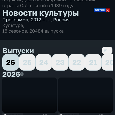
страны Оз", снятой в 1939 году.
Новости культуры
Программа
,
2012 – …
,
Россия
Культура
,
15 сезонов, 20484 выпуска
Выпуски
26
25
24
23
22
21
20
2026
2026