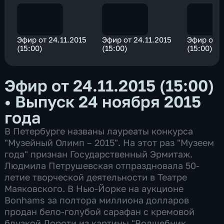
Эфир от 24.11.2015
Эфир от 24.11.2015
Эфир от 2
(15:00)
(15:00)
(15:00)
Эфир от 24.11.2015 (15:00)
•
Выпуск 24 ноября 2015
года
В Петербурге названы лауреаты конкурса
"Музейный Олимп – 2015". На этот раз "Музеем
года" признан Государственный Эрмитаж.
Людмила Петрушевская отпраздновала 50-
летие творческой деятельности в Театре
Маяковского. В Нью-Йорке на аукционе
Bonhams за полтора миллиона долларов
продан бело-голубой сарафан с кремовой
блузкой Дороти из картины "Волшебник