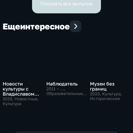
Показать все выпуски
Еще
интересное
Новости
Наблюдатель
Музеи без
культуры с
границ
2011 – …
,
Владиславом
Образовательные,
2023
, Культура,
Культура
Флярковским
Исторические
2015
, Новостные,
Культура