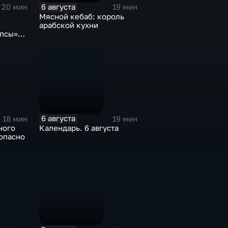
6 августа
20 мин
19 мин
Мясной кебаб: король
арабской кухни
опсы»
отрим»
6 августа
18 мин
19 мин
ного
Календарь. 6 августа
опасно