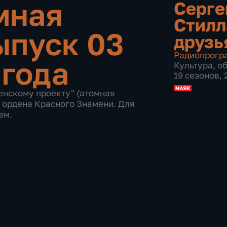
мная
Серге
Стилл
ыпуск 03
друзь
Радиопрогр
 года
Культура
,
о
19 сезонов,
енскому проекту" (атомная
 ордена Красного Знамени. Для
ем.