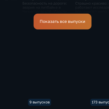
Безопасность на дороге:
Страшно красиво: 
авария на питбайке в
работают исследо
Нижегородской области
подземного мира
спелеологи
Показать все выпуски
9 выпусков
173 выпу