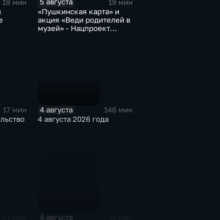
5 августа
19 мин
19 мин
и
«Пушкинская карта» и
е
акция «Веди родителей в
музей» - Нацпроект
«Семья»
4 августа
17 мин
148 мин
ельство
4 августа 2026 года
4 августа
21 мин
19 мин