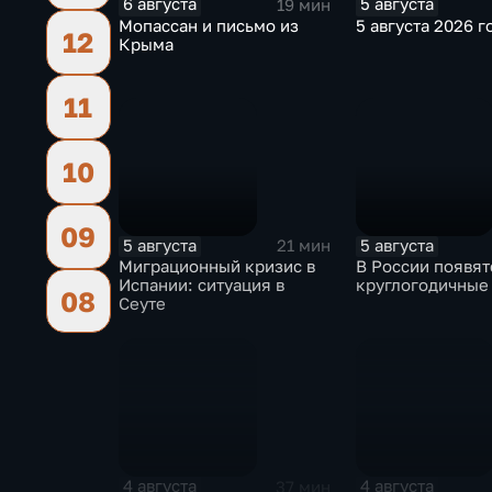
6 августа
5 августа
19 мин
Мопассан и письмо из
5 августа 2026 г
12
Крыма
11
10
09
5 августа
5 августа
21 мин
Миграционный кризис в
В России появят
Испании: ситуация в
круглогодичные
08
Сеуте
4 августа
4 августа
37 мин