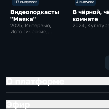
117 выпусков
4 выпуска
Видеоподкасты
В чёрной, ч
"Маяка"
комнате
2025
, Интервью,
2024
, Культур
Исторические,
культура
О платформе
Эфир