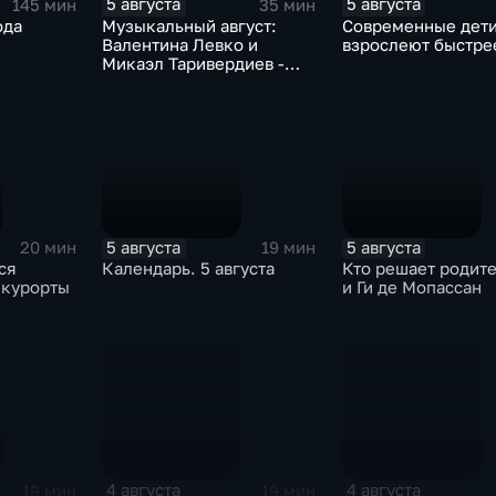
5 августа
5 августа
145 мин
35 мин
ода
Музыкальный август:
Современные дет
Валентина Левко и
взрослеют быстре
Микаэл Таривердиев -
как звучало советское
время
5 августа
5 августа
20 мин
19 мин
ся
Календарь. 5 августа
Кто решает родит
 курорты
и Ги де Мопассан
4 августа
4 августа
19 мин
19 мин