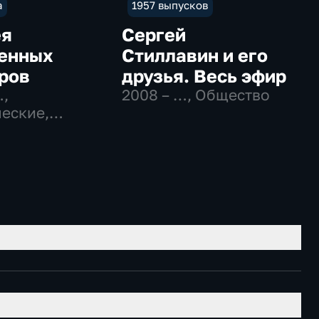
а
1957 выпусков
ея
Сергей
енных
Стиллавин и его
ров
друзья. Весь эфир
…
,
2008 – …
, Общество
еские,
вательные