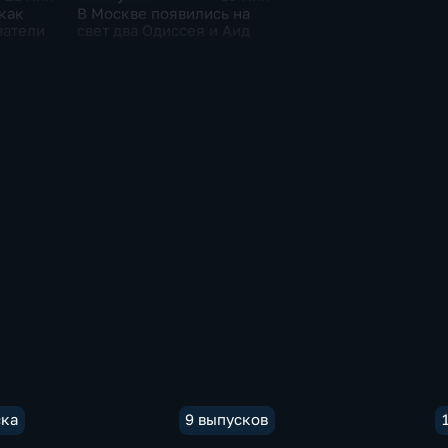
как
В Москве появились на
ватели
свет два Одиссея и Аид
ска
9 выпусков