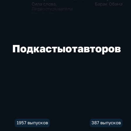
Сила слова.
Барак Обама
Первооткрыватели.
Константин
Станиславский
Подкасты
от
авторов
1957 выпусков
387 выпусков