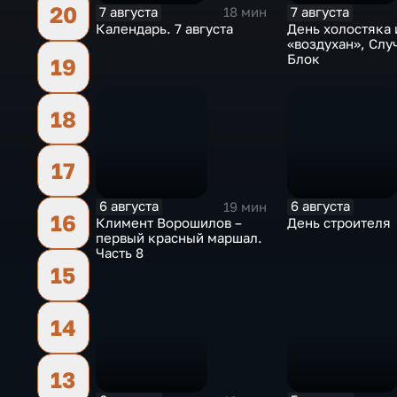
20
7 августа
7 августа
18 мин
Календарь. 7 августа
День холостяка 
«воздухан», Слу
Блок
19
18
17
6 августа
6 августа
19 мин
16
Климент Ворошилов –
День строителя
первый красный маршал.
Часть 8
15
14
13