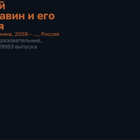
й
авин и его
я
амма
,
2008 – …
,
Россия
бразовательные
,
 28953 выпуска