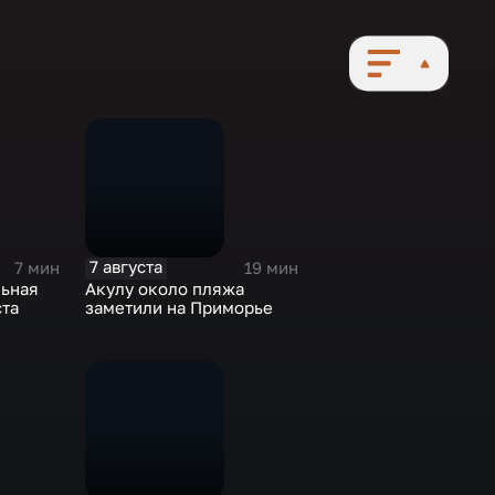
7 августа
7 мин
19 мин
ьная
Акулу около пляжа
ста
заметили на Приморье