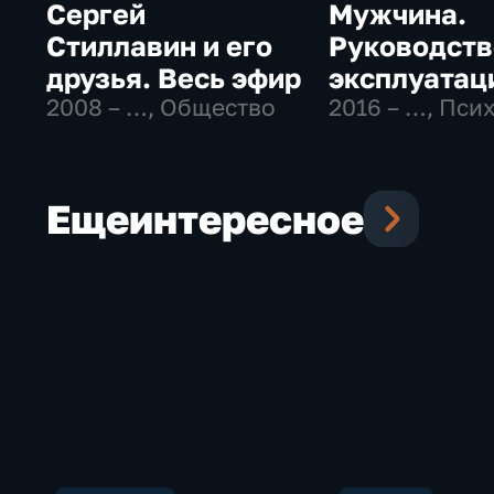
Сергей
Мужчина.
Стиллавин и его
Руководств
друзья. Весь эфир
эксплуатац
2008 – …
, Общество
2016 – …
, Пси
Еще
интересное