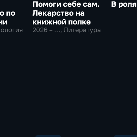
Помоги себе сам.
В роля
о по
Лекарство на
ии
книжной полке
хология
2026 – …
, Литература