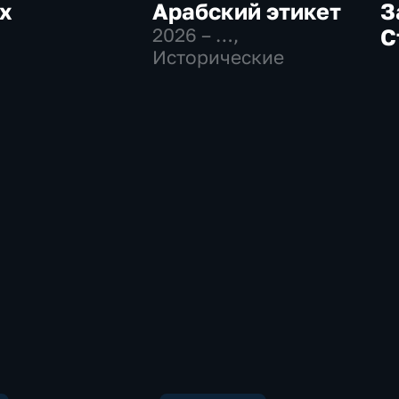
х
Арабский этикет
З
2026 – …
,
С
Исторические