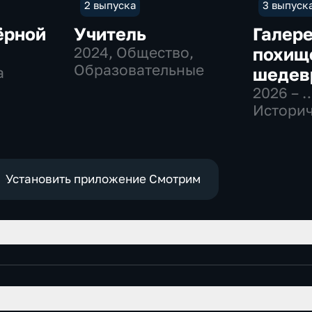
2 выпуска
3 выпуск
ёрной
Учитель
Галер
2024
, Общество,
похищ
Образовательные
а
шедев
2026 – 
Историч
Образо
Установить приложение Смотрим