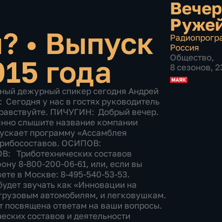
Вечер
Руже
ы?
•
Выпуск
Радиопрогр
Россия
Общество
,
015 года
8 сезонов, 
уже изрядным образом поизношены? Он может убрать те проблемы, которые возникли в моторе в результате очень большого количества километров, что он прошел? ПИЧУГИН: Да. Это может явиться, как лекарством, если его применять в малых объемах и постепенно, прописаны этапы на всех коробочках, на всех бутылочках. Делайте все по этапам, тогда вы его вылечите. Если вы бухнете целую бутылку туда, вы его просто убьете. Это как бы лекарство такое смертельное будет. Если вы точно так же капельку яда, таблеточку съедите, вы выздоровеете, а если вы всю пачку таблеток съедите, вы тоже умрете. РУЖЕЙНИКОВ: Давайте поподробнее остановимся, для того чтобы наши слушатели, которые захотят использовать этот триботехнический состав, вот все-таки не навредили себе. Как говорили древние греки, у них не было двигателя внутреннего сгорания, дважды капуста смерть. Вот, чтобы не убить, не навредить. ПИЧУГИН: Да. Навредить можно только тогда, когда сдуру вы берете и применяете то, что нужно применять грузовикам, вы применяете это в легковую машину. Берете 200-миллилитровую бутылку и всю ее засаживаете в двигатель. Ну, это, конечно, не хорошо. РУЖЕЙНИКОВ: То есть забьется что-то или что? ПИЧУГИН: Ничто не забьется кроме вашего масляного фильтра. Потому что произойдет следующее. Если вы слишком много добавили SUPROTEC, ту дозу, которая не рекомендуется, SUPROTEC счистит всю грязь, все лаки со всех поверхностей, которые образовались за время эксплуатации двигателя. РУЖЕЙНИКОВ: И все это пойдет в фильтр. ПИЧУГИН: Все это он забьет в фильтр и произойдет сплющивание фильтра, потому что он не сможет дальше прогонять масло. То есть насос будет тянуть, фильтр будет плющиться. Вот и все, что вы получите. ОСИПОВ: А проходимости нет. ПИЧУГИН: Вы получите сплющенный фильтр, у вас загорится значок, и до свидания. Вы или должны быстренько поменять фильтр, или вы потеряете двигатель. ОСИПОВ: Сергей, я знаю, что вы в своей компании очень активно применяете SUPROTEC. А ведь в вашей компании находятся не только легковушки и не только грузовики, у вас ведь очень много различного рода специальной техники, где также применяется SUPROTEC. Вот какой вы заметили эффект от применения триботехнических составов? Почему вы вообще решили? Ну, почему, я догадываюсь. РУЖЕЙНИКОВ: Сорвал с языка. Но, тем не менее, зачем? ПИЧУГИН: Зачем? Рассказываю. У нас в компании есть экскаватор НЬЮХОЛАНД 250. Мы его приобрели в 2006 году. Через 4 года те слесаря, которые приезжали к нам менять масло, менять фильтры и все такое, потому что это японская техника, нужно специализированных. Они говорят: «Ребят, вот за 4 года из той партии, которая пришла из Японии, состав целый этих экскаваторов, остался один ваш. Что вы с ним делаете, что он у вас такой живучий?» Мы говорим: «Да мы, в общем-то, применяем SUPROTEC, и мы думали, что все так делают». Они говорят: «Да нет, уже стрела отдельно, гусеница отдельно, двигатель продали на запчасти» и так далее. РУЖЕЙНИКОВ: Воруют, может, просто? ПИЧУГИН: Ни одного экскаватора, который вместе с нашим пришел и работал в московском регионе, не осталось целым. ОСИПОВ: А он сейчас живой, этот экскаватор? ПИЧУГИН: Живой, целый, работает. ОСИПОВ: Простите, а в нем обработано SUPROTEC все или какие-то только отдельные части, двигатель, я не знаю? ПИЧУГИН: Двигатель, в первую очередь, мы его обрабатываем при каждой замене масла. Замену масла мы производим через 1 тысячу моточасов. Хотя японцы написали через 500 надо производить. Через 500 мы меняем еще только фильтр. Прошло 500 часов мы фильтр поменяли, следующие 500 часов поменяли масло с фильтром. ОСИПОВ: А каков эффект? Кроме того, с экскаватором понятно, вы увеличили фактически срок его службы, причем увеличили в разы, я так понимаю. ПИЧУГИН: Конечно. Мало того, что он окупился уже 3 раза. ОСИПОВ: Просто за счет применения SUPROTEC. ПИЧУГИН: Нам надо было покупать три экскаватора таких. Более того, человек, который работает на нем, он настолько к нему привык, и настолько он себя хорошо чувствует, комфортно, что он знает прекрасно его возможности. Если кто-то другой побоялся бы что-то делать этим экскаватором, то он знает, что у него запас мощности есть, у него есть как бы, он может три движения выполнять сразу – врываться в землю, поднимать, поворачивать, высыпать и так далее. То есть несколько движений сразу. Это за счет того, что у него хватает мощности мотора на т