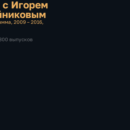
 с Игорем
йниковым
амма
,
2009 – 2016
,
2300 выпусков