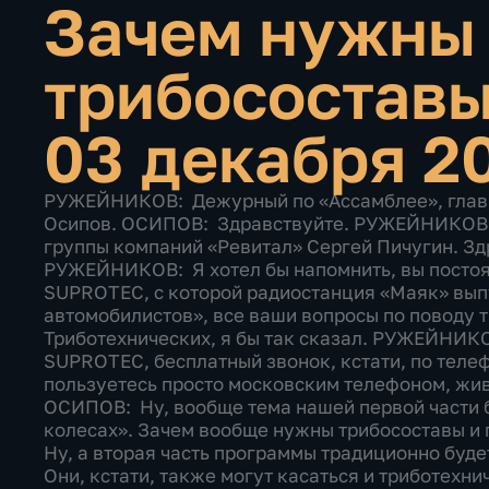
Зачем нужны
трибосостав
03 декабря 2
РУЖЕЙНИКОВ: Дежурный по «Ассамблее», главный дежурный спикер сегодня Андрей Осипов. ОСИПОВ: Здравствуйте. РУЖЕЙНИКОВ: Сегодня у нас в гостях руководитель группы компаний «Ревитал» Сергей Пичугин. Здравствуйте. ПИЧУГИН: Добрый вечер. РУЖЕЙНИКОВ: Я хотел бы напомнить, вы постоянно слышите название компании SUPROTEC, с которой радиостанция «Маяк» выпускает программу «Ассамблея автомобилистов», все ваши вопросы по поводу трибосоставов. ОСИПОВ: Триботехнических, я бы так сказал. РУЖЕЙНИКОВ: Триботехнических составов SUPROTEC, бесплатный звонок, кстати, по телефону 8-800-200-06-61, или, если вы пользуетесь просто московским телефоном, живете в Москве: 8-495-540-53-53. ОСИПОВ: Ну, вообще тема нашей первой части будет звучать как «Инновации на колесах». Зачем вообще нужны трибосоставы и грузовым автомобилям, и легковушкам. Ну, а вторая часть программы традиционно будет посвящена ответам на ваши вопросы. Они, кстати, также могут касаться и триботехнических составов и деятельности компании SUPROTEC, пожалуйста, вы их можете присылать через сайт autoassa.ru. Для начала, я думаю, Игорь, если что, меня поправит, вообще, что такое триботехнический состав. Я как раз хочу адресовать этот вопрос Сергею Пичугину, нашему сегодняшнему гостю. Потому что многие не знают, что это такое. ПИЧУГИН: Хорошо, давайте объясню. Для этого мы спустимся на две ступеньки раньше, чем применение всех этих составов на практике, и объясним, что такое «трибо». «Трибо» в переводе с латинского это трение. А трибосостав, триботехнический состав, это такой состав, который использует трение для выключения трения. То есть здесь очень интересный эффект создает сам этот минерал, который используется. Он идет так же, как идет природа, она берет контрусилие, которое идет на организм, разворачивает его в обратную сторону и использует теперь, как свое собственное усилие. Что делает трибосостав? Он берет трение и использует его для того, чтобы создать на поверхностях трения необходимую корку, для того чтобы выключить трение и выключить износ. Вот, что такое трибо. Если какие-то присадки не создают этого эффекта, а просто используются для улучшения скольжения, это не трибо. SUPROTEC это трибосостав, временем опробованный настолько, что теперь он близок к совершенству. ОСИПОВ: То есть, получается, что речь идет о создании некоей новой структуры, которая как раз улучшает характеристики трения. Проще говоря, если у нас есть двигатель, есть поршень, который в цилиндре входит, то триботехнический состав SUPROTEC он образует там вот эту микропленку, она в несколько, в нано, наверное, миллиметров толщиной. РУЖЕЙНИКОВ: Измерять даже не надо, ты знаешь, что она там есть. ОСИПОВ: На глаз не видно, другими словами. Которая как раз улучшает характеристики того, как поршень… то есть поршень легче ходит внутри цилиндра. Я правильно понимаю? Вот так абсолютно просто выражаясь, по-простому. ПИЧУГИН: Если по-простому, то да. Если немножко сложнее, то, давайте, определимся так, у нас есть двигатель внутреннего сгорания, который морально устарел уже 40 лет назад. Уже 40 лет назад должны были быть другие двигатели. Что такое двигатель внутреннего сгорания? Это 30 процентов энергии мы тратим на трение, а потом мы ее вынуждены через радиатор куда-то справлять, в атмосферу куда-то выгонять. Что это, огромные поверхности, которые трутся друг об друга. Если мы посмотрим внимательно, то там между ними, неподвижными и подвижными частями, летают молнии, которые пробивают вот эти масляные пленочки и вырывают кусочки металла. И этот металл потом болтается в этом масле и создает уже настоящую такую серьезную износную природу. ОСИПОВ: Ну, отсюда задиры в цилиндрах, то, с чем сталкиваются люди, двигатель которых прошел больше нескольких сотен тысяч километров. ПИЧУГИН: Я хочу сказать, что в своей основе двигатель, он порочен. Я сам инженер по испытаниям двигателей внутреннего сгорания, и когда я понял это все, я тоже пришел в ужас, что, ну, вот запустили двигатель, вышли из автосалона, запустили двигатель, и все, вы его начинаете гробить с первой минуты. Это все происходит незаметно, это все происходит на микронном уровне, когда маленькие частички металла вырываются, болтаются в масле, а потом это все нагнетается, становится хуже, и, в конце концов, через три года вам уже эта машина не нравится, вы уже чувствуете, что она не так стартует, не так едет, что на ней какие-то появились сложности при разгоне и так далее. И вы стараетесь от этого избавиться. Так вот SUPROTEC, он эту проблему решает раз и навсегда. ОСИПОВ: То есть мы с вами сейчас, поправьте меня, Сергей, мы с вами пробежались коротко очень по сути технологии триботехнического состава SUPROTEC. Она заключается, по сути, в том, что образуется некий новый слой, который как раз улучшает характеристики трения, если я правильно выражаюсь. ПИЧУГИН: Именно так. ОСИПОВ: То есть он снижает потери на трение внутри самого мотора и повышает, как результат, КПД силового агрегата. ПИЧУГИН: Именно так. Но я хочу сказать, что там не нано какие-то микронные слои, там достаточно сильные слои образуются. Все зависит от степени износа. Мы однажды взяли убитую 24-ю «Волгу» и накачивали ее SUPROTEC до тех пор, пока мы не сгладили все царапины, во всех цилиндрах. ОСИПОВ: А такое тоже возможно? ПИЧУГИН: Да, мы разобрали, и у нас получилось так, что где-то 0,7 миллиметра, слой, который мы ногтем даже чувствовали, он работал с помощью SUPROTEC, с помощью вот этого минерала. ОСИПОВ: А можно ли тогда сказать, что SUPROTEC является в каком-то смысле лекарством для исправления проблем моторов, которые 