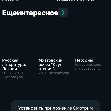
Еще
интересное
Русская
Мхатовский
Персоны
литература.
вечер "Круг
Исторические,
Лекции
чтения".
Литература,
музыкальные
Церемония
2008 – 2010
,
2015
, Литература
Литература,
открытия Года
Образовательные
литературы в
России
Установить приложение Смотрим