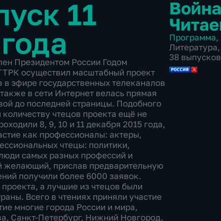
уск 11
Война
Читае
 года
Программа
,
Литература
,
38 выпусков
влен Президентом России Годом
ВГТРК осуществил масштабный проект
ов в эфире государственных телеканалов
 также в сети Интернет велась прямая
рвой до последней страницы. Подобного
и количеству чтецов проекта ещё не
ходили 8, 9, 10 и 11 декабря 2015 года,
частие как профессионалы: актеры,
ессиональных чтецы: политики,
 люди самых разных профессий и
ой желающий, прислав предварительную
ений получили более 6000 заявок.
проекта, а лучшие из чтецов были
раны. Всего в чтениях приняли участие
тие многие города России и мира,
а, Санкт-Петербург, Нижний Новгород,