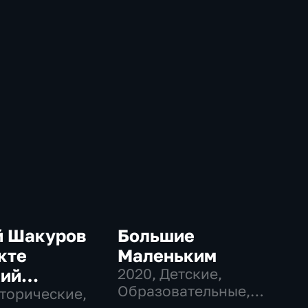
й Шакуров
Большие
кте
Маленьким
кий
2020
, Детские,
Образовательные,
тер"
сторические,