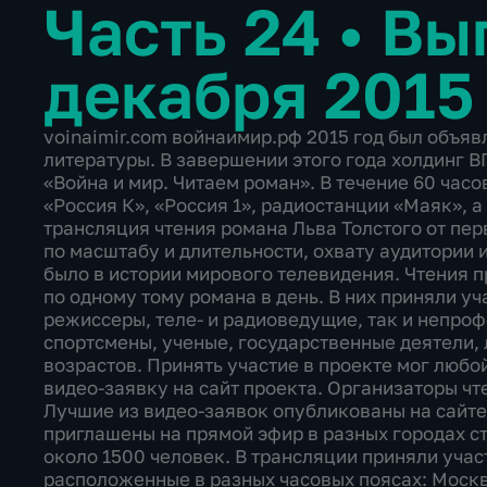
Часть 24
•
Вып
декабря 2015
voinaimir.com войнаимир.рф 2015 год был объя
литературы. В завершении этого года холдинг 
«Война и мир. Читаем роман». В течение 60 час
«Россия К», «Россия 1», радиостанции «Маяк», а
трансляция чтения романа Льва Толстого от пе
по масштабу и длительности, охвату аудитории 
было в истории мирового телевидения. Чтения про
по одному тому романа в день. В них приняли у
режиссеры, теле- и радиоведущие, так и непроф
спортсмены, ученые, государственные деятели,
возрастов. Принять участие в проекте мог люб
видео-заявку на сайт проекта. Организаторы чт
Лучшие из видео-заявок опубликованы на сайте 
приглашены на прямой эфир в разных городах ст
около 1500 человек. В трансляции приняли учас
расположенные в разных часовых поясах: Москв