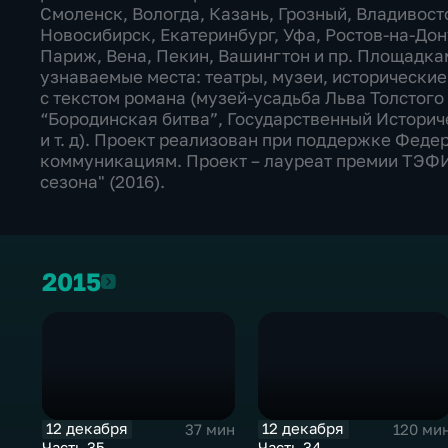
Смоленск, Вологда, Казань, Грозный, Владивост
Новосибирск, Екатеринбург, Уфа, Ростов-на-Дон
Париж, Вена, Пекин, Вашингтон и пр. Площадка
узнаваемые места: театры, музеи, исторические
с текстом романа (музей-усадьба Льва Толстог
“Бородинская битва”, Государственный Истори
и т. д). Проект реализован при поддержке Феде
коммуникациям. Проект – лауреат премии ТЭФИ
сезона" (2016).
2015
2015
12 декабря
12 декабря
37 мин
120 ми
Часть 35
Часть 34