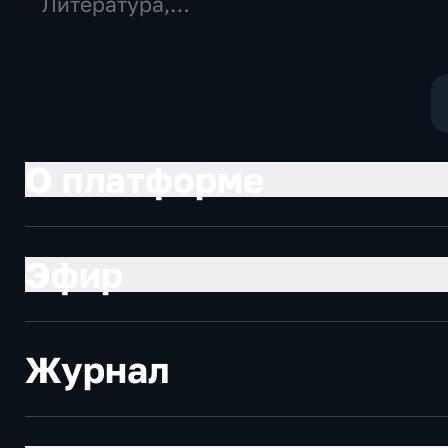
Литература,
открытия Г
Образовательные
литературы
России
О платформе
Эфир
Журнал