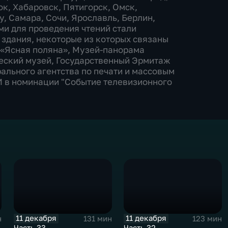
ок, Хабаровск, Пятигорск, Омск,
у, Самара, Сочи, Ярославль, Берлин,
ми для проведения чтений стали
 здания, некоторые из которых связаны
о «Ясная поляна», Музей-панорама
ческий музей, Государственный Эрмитаж
рального агентства по печати и массовым
 в номинации "Событие телевизионного
11 декабря
11 декабря
н
131 мин
123 мин
Часть 33
Часть 32