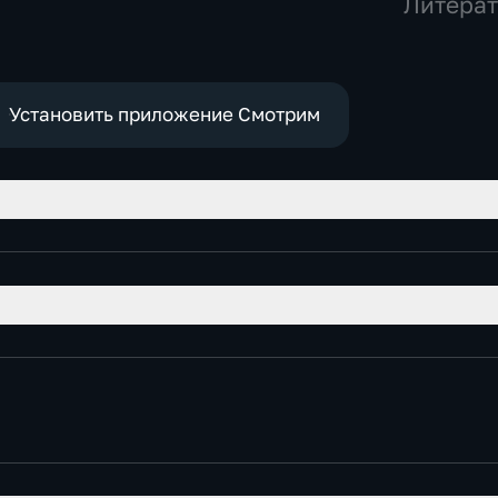
Литерат
ода
 в
Установить приложение Смотрим