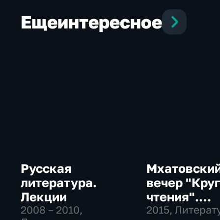
Еще
интересное
Русская
Мхатовски
литература.
вечер "Кру
Лекции
чтения".
2008 – 2010
,
Церемония
2015
, Литерат