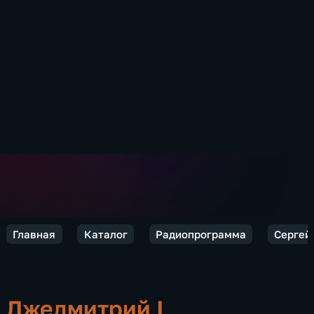
Главная
Каталог
Радиопрограмма
Сергей 
Лжедмитрий I