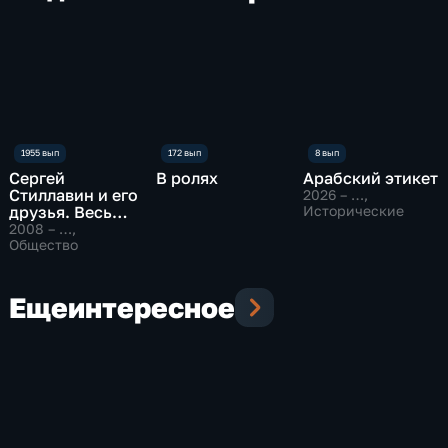
Сергей
В ролях
Арабский этикет
Стиллавин и его
2026 – …
,
друзья. Весь
Исторические
эфир
2008 – …
,
Общество
Еще
интересное