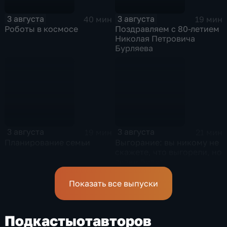
3 августа
3 августа
40 мин
19 мин
Роботы в космосе
Поздравляем с 80-летием
Николая Петровича
Бурляева
3 августа
3 августа
19 мин
21 мин
Планирование семьи
Выгорание: вы никому не
скажете, что выгорели, но
знаки будут
Показать все выпуски
Подкасты
от
авторов