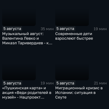
5 августа
5 августа
35 мин
19 мин
Музыкальный август:
Современные дети
Валентина Левко и
взрослеют быстрее
Микаэл Таривердиев - как
звучало советское время
5 августа
5 августа
19 мин
21 мин
«Пушкинская карта» и
Миграционный кризис в
акция «Веди родителей в
Испании: ситуация в
музей» - Нацпроект
Сеуте
«Семья»