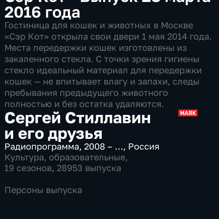
2016 года
Гостиница для кошек и животных в Москве
«Сэр Кот» открыла свои двери 1 мая 2014 года.
Места передержки кошек изготовлены из
закаленного стекла. С точки зрения гигиены
стекло идеальный материал для передержки
кошек — не впитывает влагу и запахи, следы
пребывания предыдущего животного
полностью и без остатка удаляются.
Сергей Стиллавин
и его друзья
Радиопрограмма
,
2008 – …
,
Россия
Культура
,
образовательные
,
19 сезонов, 28953 выпуска
Персоны выпуска