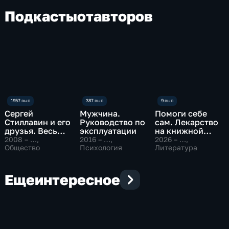
Подкасты
от
авторов
Сергей
Мужчина.
Помоги себе
Стиллавин и его
Руководство по
сам. Лекарство
друзья. Весь
эксплуатации
на книжной
эфир
полке
2008 – …
,
2016 – …
,
2026 – …
,
Общество
Психология
Литература
Еще
интересное