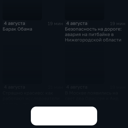
4 августа
4 августа
19 мин
19 мин
Барак Обама
Безопасность на дороге:
авария на питбайке в
Нижегородской области
4 августа
4 августа
21 мин
19 мин
Страшно красиво: как
В Москве появились на
работают исследователи
свет два Одиссея и Аид
подземного мира
спелеологи
Показать все выпуски