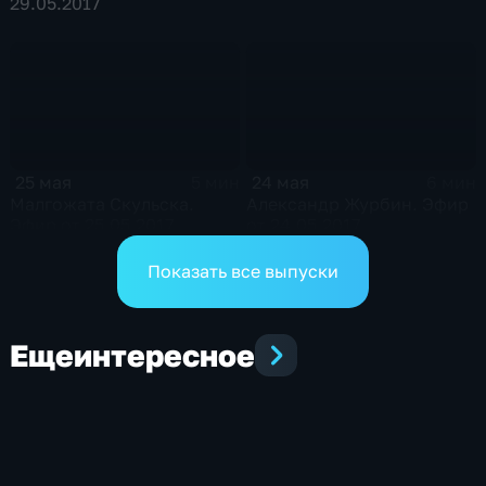
29.05.2017
25 мая
24 мая
5 мин
6 мин
Малгожата Скульска.
Александр Журбин. Эфир
Эфир от 25.05.2017
от 24.05.2017
Показать все выпуски
Еще
интересное