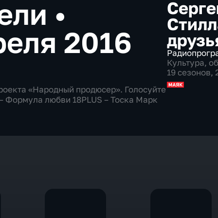
дели
•
Серге
Стилл
реля 2016
друзь
Радиопрогр
Культура
,
о
19 сезонов,
роекта «Народный продюсер». Голосуйте
а – Формула любви 18PLUS – Тоска Марк