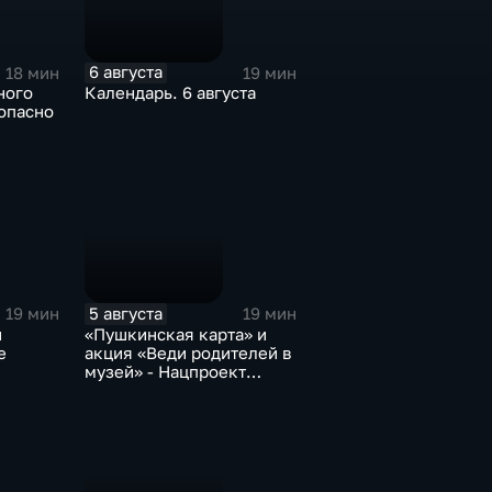
6 августа
18 мин
19 мин
ного
Календарь. 6 августа
опасно
5 августа
19 мин
19 мин
и
«Пушкинская карта» и
е
акция «Веди родителей в
музей» - Нацпроект
«Семья»