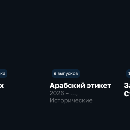
ска
9 выпусков
х
Арабский этикет
З
2026 – …
,
С
Исторические