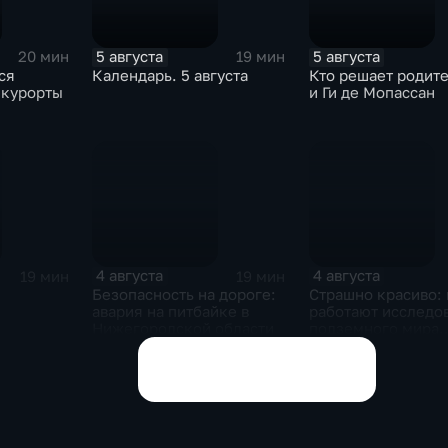
5 августа
5 августа
20 мин
19 мин
ся
Календарь. 5 августа
Кто решает родит
 курорты
и Ги де Мопассан
4 августа
4 августа
19 мин
19 мин
Безопасность на дороге:
Страшно красиво: 
авария на питбайке в
работают исследо
Нижегородской области
подземного мира
спелеологи
Показать все выпуски