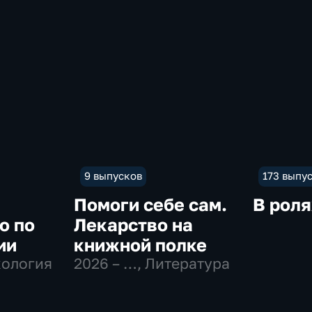
9 выпусков
173 выпу
Помоги себе сам.
В роля
о по
Лекарство на
ии
книжной полке
хология
2026 – …
, Литература