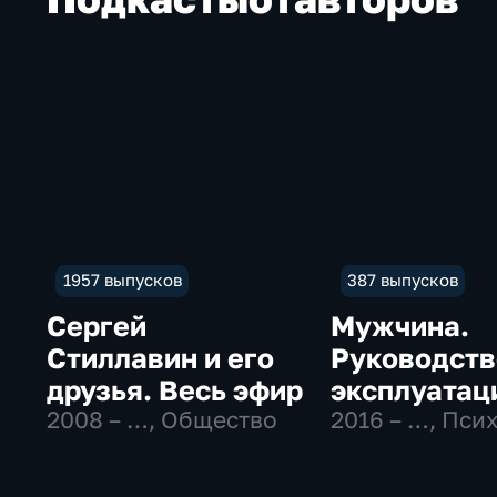
1957 выпусков
387 выпусков
Сергей
Мужчина.
Стиллавин и его
Руководств
друзья. Весь эфир
эксплуатац
2008 – …
, Общество
2016 – …
, Пси