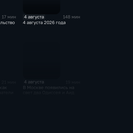
4 августа
17 мин
148 мин
ельство
4 августа 2026 года
4 августа
21 мин
19 мин
как
В Москве появились на
ватели
свет два Одиссея и Аид