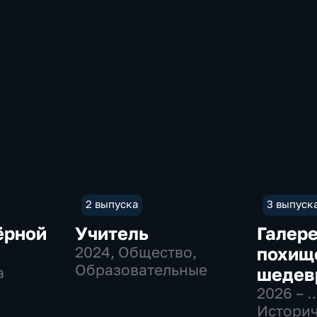
2 выпуска
3 выпуск
ёрной
Учитель
Галер
2024
, Общество,
похищ
Образовательные
а
шедев
2026 – 
Историч