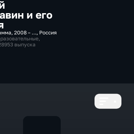
й
авин и его
я
амма
,
2008 – …
,
Россия
бразовательные
,
 28953 выпуска