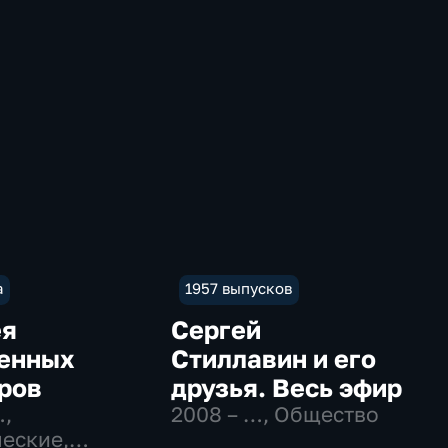
а
1957 выпусков
ея
Сергей
енных
Стиллавин и его
ров
друзья. Весь эфир
…
,
2008 – …
, Общество
еские,