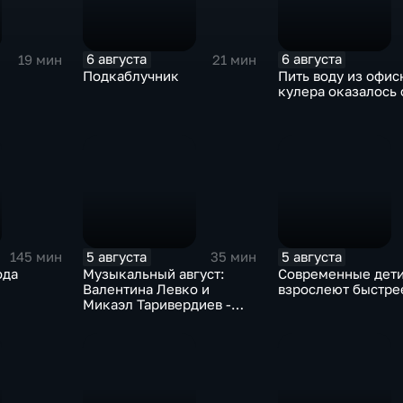
6 августа
6 августа
19 мин
21 мин
Подкаблучник
Пить воду из офис
кулера оказалось 
5 августа
5 августа
145 мин
35 мин
ода
Музыкальный август:
Современные дет
Валентина Левко и
взрослеют быстре
Микаэл Таривердиев -
как звучало советское
время