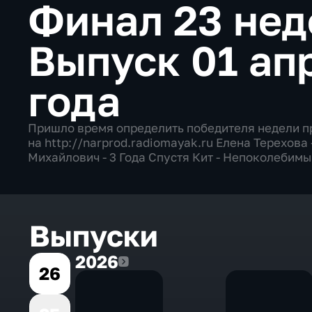
Финал 23 не
Выпуск 01 ап
года
Пришло время определить победителя недели п
на http://narprod.radiomayak.ru Елена Терехов
Михайлович - 3 Года Спустя Кит - Непоколебимы
Выпуски
2026
2026
26