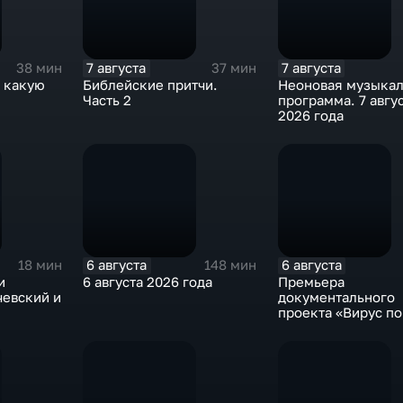
7 августа
7 августа
38 мин
37 мин
: какую
Библейские притчи.
Неоновая музыкал
ы
Часть 2
программа. 7 авгу
2026 года
6 августа
6 августа
18 мин
148 мин
и
6 августа 2026 года
Премьера
чевский и
документального
проекта «Вирус п
на платформе «См