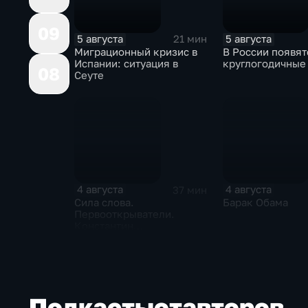
09
5 августа
5 августа
21 мин
Миграционный кризис в
В России появят
Испании: ситуация в
круглогодичные
08
Сеуте
4 августа
4 августа
37 мин
Сила слова.
Барак Обама
Первооткрыватели.
Константин
Станиславский
Подкасты
от
авторов