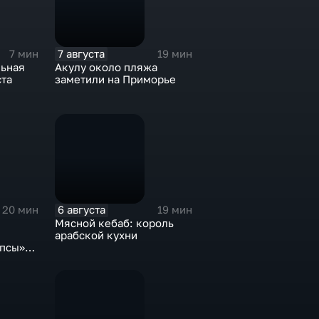
7 августа
7 мин
19 мин
ьная
Акулу около пляжа
ста
заметили на Приморье
6 августа
20 мин
19 мин
Мясной кебаб: король
арабской кухни
опсы»
отрим»