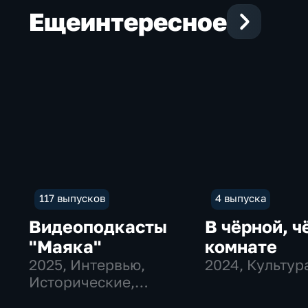
Еще
интересное
117 выпусков
4 выпуска
Видеоподкасты
В чёрной, ч
"Маяка"
комнате
2025
, Интервью,
2024
, Культур
Исторические,
культура