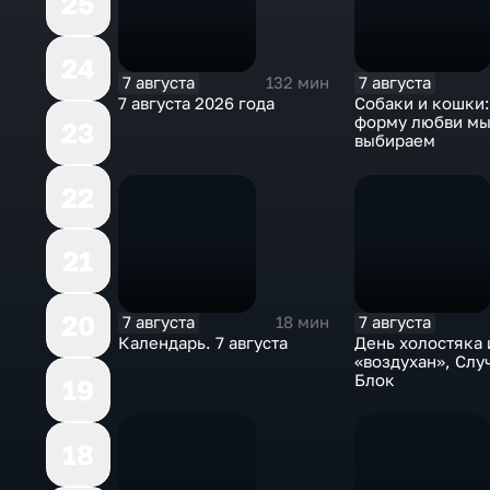
25
24
7 августа
7 августа
132 мин
7 августа 2026 года
Собаки и кошки
форму любви м
23
выбираем
22
21
20
7 августа
7 августа
18 мин
Календарь. 7 августа
День холостяка 
«воздухан», Слу
Блок
19
18