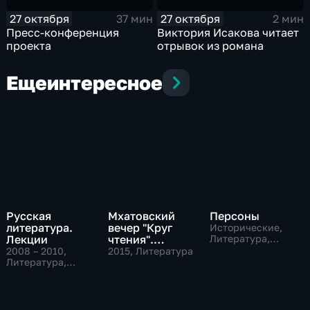
27 октября
27 октября
37 мин
2 мин
Пресс-конференция
Виктория Исакова читает
проекта
отрывок из романа
Еще
интересное
Русская
Мхатовский
Персоны
литература.
вечер "Круг
Исторические,
Лекции
чтения".
Литература,
музыкальные
Церемония
2008 – 2010
,
2015
, Литература
Литература,
открытия Года
Образовательные
литературы в
России