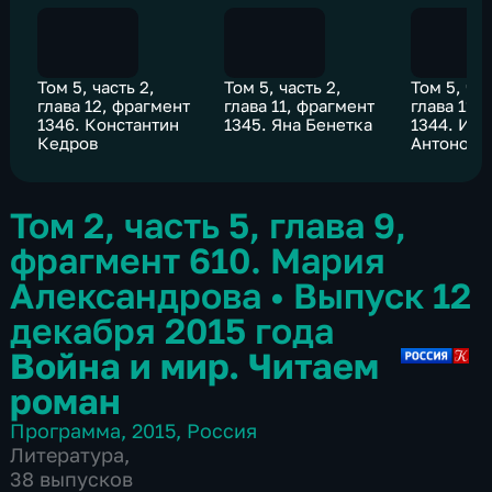
Том 5, часть 2,
Том 5, часть 2,
Том 5, час
глава 12, фрагмент
глава 11, фрагмент
глава 11,
1346. Константин
1345. Яна Бенетка
1344. Ири
Кедров
Антонова
Том 2, часть 5, глава 9,
фрагмент 610. Мария
Александрова
•
Выпуск 12
декабря 2015 года
Война и мир. Читаем
роман
Программа
,
2015
,
Россия
Литература
,
38 выпусков