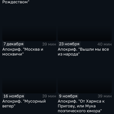
Рождеством"
7 декабря
23 ноября
39 мин
40 мин
Апокриф. "Москва и
Апокриф. "Вышли мы все
москвичи"
из народа"
16 ноября
9 ноября
39 мин
39 мин
Апокриф. "Мусорный
Апокриф. "От Хармса к
ветер"
Пригову, или Мука
поэтического юмора"