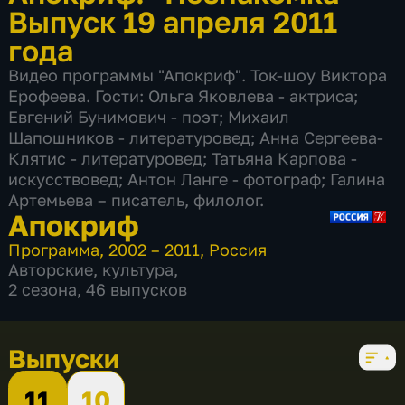
Выпуск 19 апреля 2011
года
Видео программы "Апокриф". Ток-шоу Виктора
Ерофеева. Гости: Ольга Яковлева - актриса;
Евгений Бунимович - поэт; Михаил
Шапошников - литературовед; Анна Сергеева-
Клятис - литературовед; Татьяна Карпова -
искусствовед; Антон Ланге - фотограф; Галина
Артемьева – писатель, филолог.
Апокриф
Программа
,
2002 – 2011
,
Россия
Авторские
,
культура
,
2 сезона, 46 выпусков
Выпуски
11
10