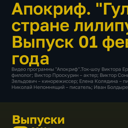
Апокриф. "Гу
стране лилип
Выпуск 01 фе
года
Видео программы "Апокриф".Ток-шоу Виктора Ер
филолог; Виктор Проскурин – актер; Виктор Сон
Зельдович – кинорежиссер; Елена Колядина – п
Николай Непомнящий – писатель; Иван Болдыре
Выпуски