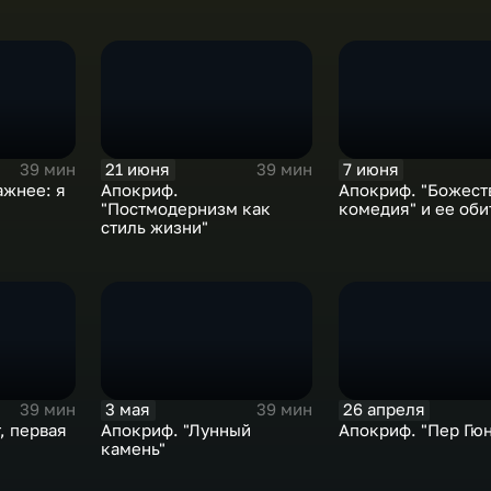
21 июня
7 июня
39 мин
39 мин
ажнее: я
Апокриф.
Апокриф. "Божест
"Постмодернизм как
комедия" и ее оби
стиль жизни"
3 мая
26 апреля
39 мин
39 мин
, первая
Апокриф. "Лунный
Апокриф. "Пер Гюн
камень"