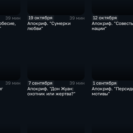
19 октября
12 октября
39 мин
39 мин
Апокриф. "Сумерки
Апокриф. "Совест
"
любви"
нации"
7 сентября
1 сентября
39 мин
39 мин
иг
Апокриф. "Дон Жуан:
Апокриф. "Персид
охотник или жертва?"
мотивы"