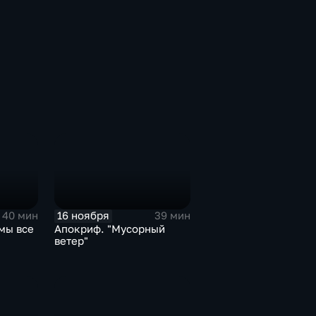
16 ноября
40 мин
39 мин
мы все
Апокриф. "Мусорный
ветер"