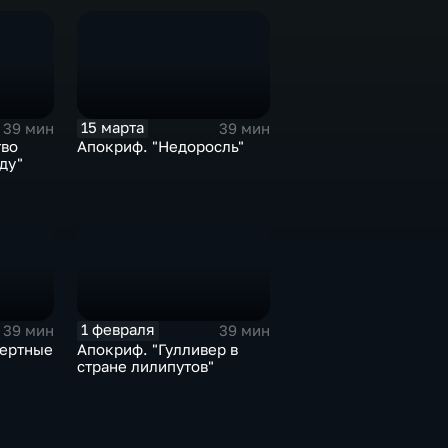
15 марта
39 мин
39 мин
тво
Апокриф. "Недоросль"
ду"
1 февраля
39 мин
39 мин
мертные
Апокриф. "Гулливер в
стране лилипутов"