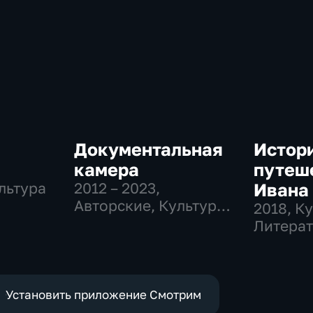
Документальная
Истор
камера
путеш
льтура
2012 – 2023
,
Ивана 
Авторские, Культура,
"Русс
2018
, К
образовательные
Литерат
Иван Т
авторск
Установить приложение Смотрим