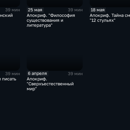
25 мая
18 мая
39 мин
39 мин
нский
Апокриф. "Философия
Апокриф. Тайна см
существования и
"12 стульях"
литература"
6 апреля
39 мин
39 мин
 писать
Апокриф.
"Сверхъестественный
мир"