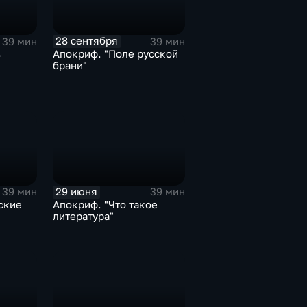
28 сентября
39 мин
39 мин
ь
Апокриф. "Поле русской
брани"
29 июня
39 мин
39 мин
ские
Апокриф. "Что такое
литература"