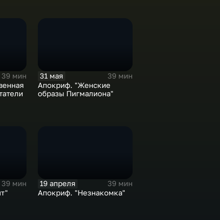
31 мая
39 мин
39 мин
венная
Апокриф. "Женские
татели
образы Пигмалиона"
19 апреля
39 мин
39 мин
т"
Апокриф. "Незнакомка"