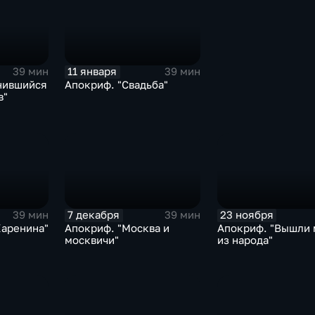
11 января
39 мин
39 мин
нившийся
Апокриф. "Свадьба"
в"
7 декабря
23 ноября
39 мин
39 мин
Каренина"
Апокриф. "Москва и
Апокриф. "Вышли 
москвичи"
из народа"