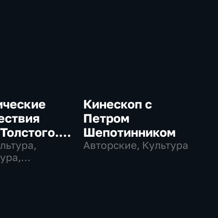
ические
Кинескоп с
ествия
Петром
Толстого.
Шепотинником
кий француз
ультура,
Авторские, Культура
ура,
ургенев"
ие