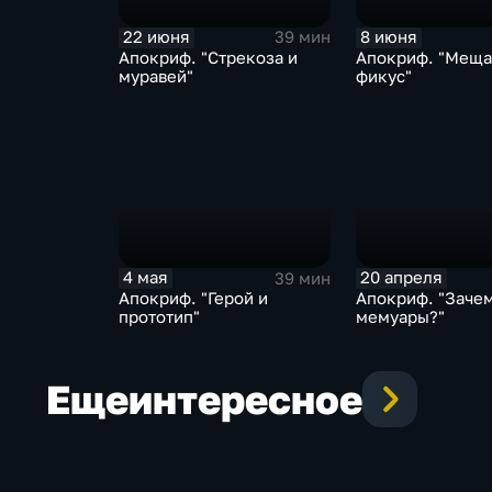
22 июня
8 июня
39 мин
Апокриф. "Стрекоза и
Апокриф. "Меща
муравей"
фикус"
4 мая
20 апреля
39 мин
Апокриф. "Герой и
Апокриф. "Зачем
прототип"
мемуары?"
Еще
интересное