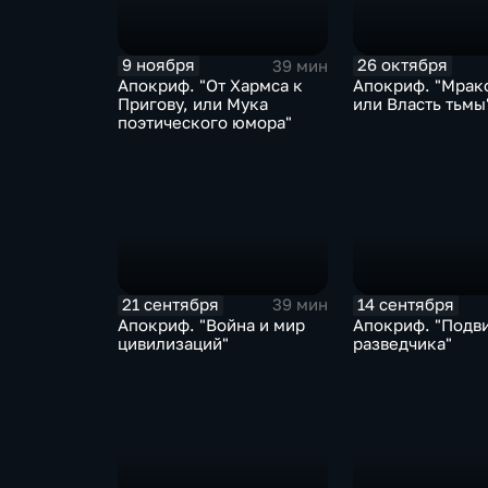
9 ноября
26 октября
39 мин
Апокриф. "От Хармса к
Апокриф. "Мракобесие,
Пригову, или Мука
или Власть тьмы
поэтического юмора"
21 сентября
14 сентября
39 мин
Апокриф. "Война и мир
Апокриф. "Подв
цивилизаций"
разведчика"