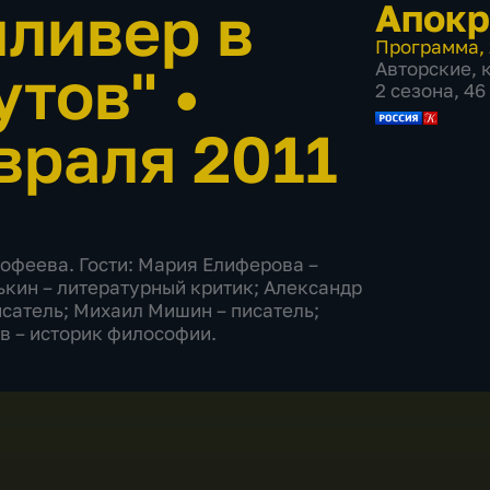
лливер в
Апок
Программа
,
утов"
•
Авторские
,
2 сезона, 4
враля 2011
офеева. Гости: Мария Елиферова –
ькин – литературный критик; Александр
исатель; Михаил Мишин – писатель;
в – историк философии.