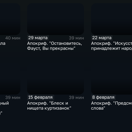
29 марта
22 марта
40 мин
39 мин
ала
Апокриф. "Остановитесь,
Апокриф. "Искусс
Фауст, Вы прекрасны"
принадлежит наро
15 февраля
8 февраля
39 мин
39 мин
дный
Апокриф. "Блеск и
Апокриф. "Предс
нищета куртизанок"
слова"
"