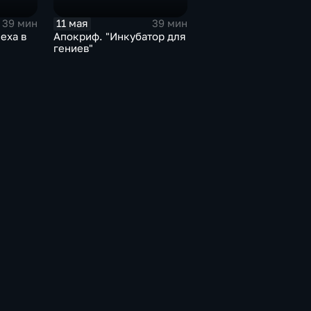
11 мая
39 мин
39 мин
еха в
Апокриф. "Инкубатор для
гениев"